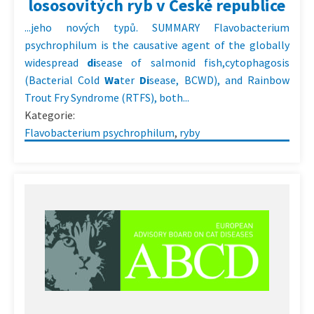
lososovitých ryb v České republice
...jeho nových typů. SUMMARY Flavobacterium
psychrophilum is the causative agent of the globally
widespread
di
sease of salmonid fish,cytophagosis
(Bacterial Cold
Wa
ter
Di
sease, BCWD), and Rainbow
Trout Fry Syndrome (RTFS), both...
Kategorie:
Flavobacterium psychrophilum
,
ryby