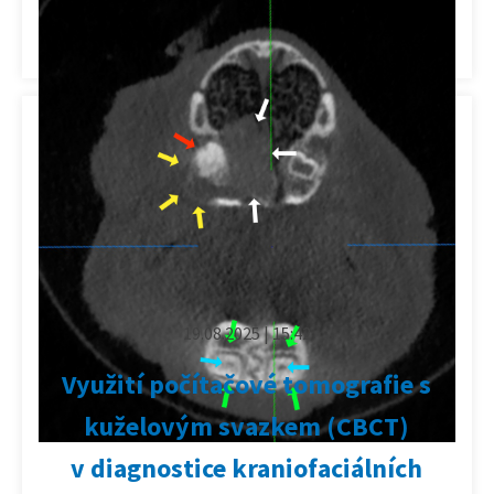
Kategorie:
ABCD & Boehringer Ingelheim
19.08.2025 | 15:42
Využití počítačové tomografie s
kuželovým svazkem (CBCT)
v diagnostice kraniofaciálních