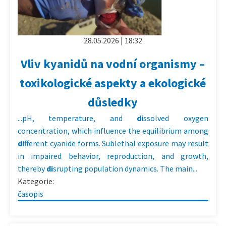
28.05.2026 | 18:32
Vliv kyanidů na vodní organismy –
toxikologické aspekty a ekologické
důsledky
...pH, temperature, and
di
ssolved oxygen
concentration, which influence the equilibrium among
di
fferent cyanide forms. Sublethal exposure may result
in impaired behavior, reproduction, and growth,
thereby
di
srupting population dynamics. The main...
Kategorie:
časopis