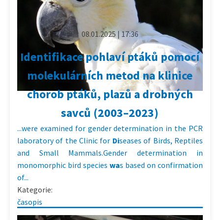
08.01.2025 | 17:36
Identifikace pohlaví ptáků pomocí
molekulárních metod na klinice
chorob ptáků, plazů a drobných
savců (2003–2023)
...were examined for gender determination in the PCR
laboratory of the Clinic for
Di
seases of Birds, Reptiles
and Small Mammals.Gender determination in
monomorphic bird species
wa
s based on confirmation
of...
Kategorie:
časopis