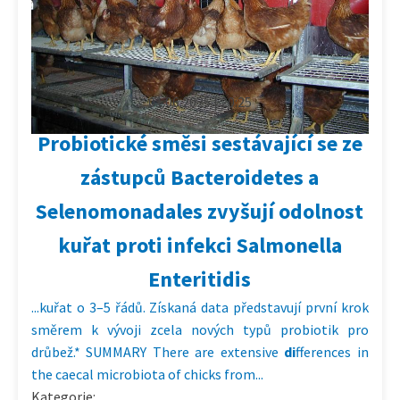
01.06.2025 | 20:25
Probiotické směsi sestávající se ze
zástupců Bacteroidetes a
Selenomonadales zvyšují odolnost
kuřat proti infekci Salmonella
Enteritidis
...kuřat o 3–5 řádů. Získaná data představují první krok
směrem k vývoji zcela nových typů probiotik pro
drůbež.* SUMMARY There are extensive
di
fferences in
the caecal microbiota of chicks from...
Kategorie: