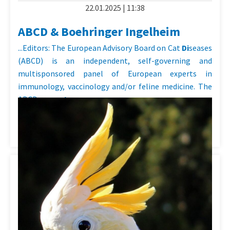
22.01.2025 | 11:38
ABCD & Boehringer Ingelheim
...Editors: The European Advisory Board on Cat
Di
seases
(ABCD) is an independent, self-governing and
multisponsored panel of European experts in
immunology, vaccinology and/or feline medicine. The
ABCD
wa
s
set
up...
Kategorie:
ABCD & Boehringer Ingelheim