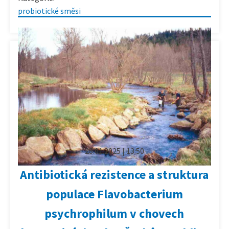
probiotické směsi
28.01.2025 | 13:50
Antibiotická rezistence a struktura
populace Flavobacterium
psychrophilum v chovech