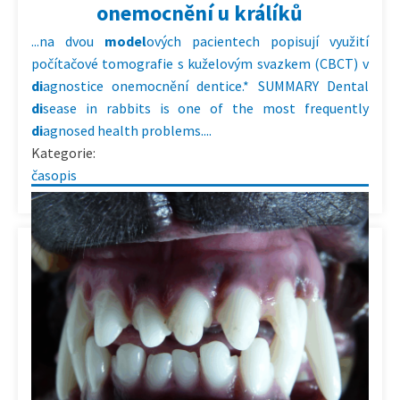
onemocnění u králíků
...na dvou
model
ových pacientech popisují využití
počítačové tomografie s kuželovým svazkem (CBCT) v
di
agnostice onemocnění dentice.* SUMMARY Dental
di
sease in rabbits is one of the most frequently
di
agnosed health problems....
Kategorie:
časopis