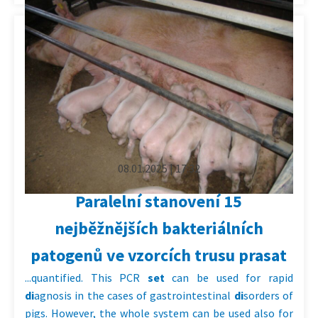
08.01.2025 | 17:32
Paralelní stanovení 15
nejběžnějších bakteriálních
patogenů ve vzorcích trusu prasat
...quantified. This PCR
set
can be used for rapid
di
agnosis in the cases of gastrointestinal
di
sorders of
pigs. However, the whole system can be used also for