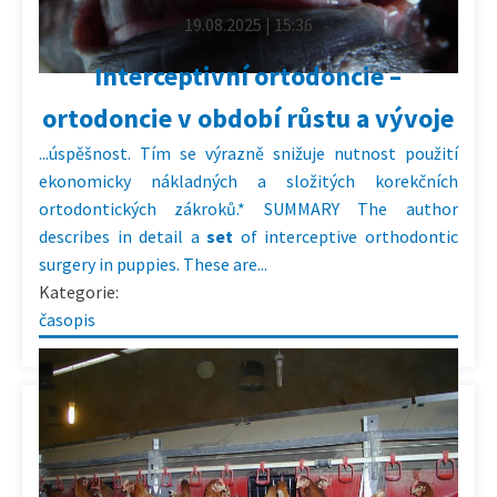
19.08.2025 | 15:36
Interceptivní ortodoncie –
ortodoncie v období růstu a vývoje
...úspěšnost. Tím se výrazně snižuje nutnost použití
ekonomicky nákladných a složitých korekčních
ortodontických zákroků.* SUMMARY The author
describes in detail a
set
of interceptive orthodontic
surgery in puppies. These are...
Kategorie:
časopis