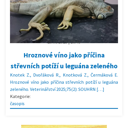
28.03.2025 | 16:43
Hroznové víno jako příčina
střevních potíží u leguána zeleného
Knotek Z., Dvořáková R., Knotková Z., Čermáková E.
Hroznové víno jako příčina střevních potíží u leguána
zeleného. Veterinářství 2025;75(2): SOUHRN […]
Kategorie:
časopis