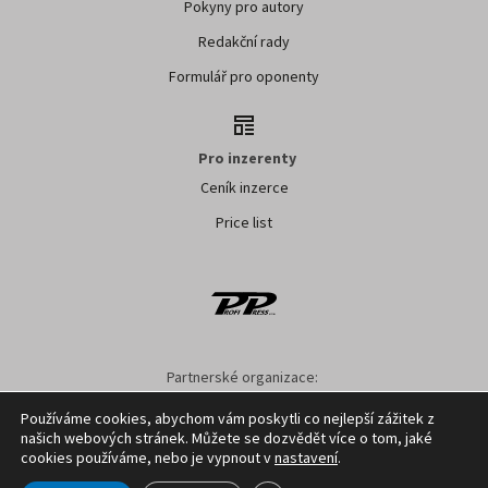
Pokyny pro autory
Redakční rady
Formulář pro oponenty
Pro inzerenty
Ceník inzerce
Price list
Partnerské organizace:
AK ČR
ZS ČR
ASZ ČR
SMA ČR
SDZT
Používáme cookies, abychom vám poskytli co nejlepší zážitek z
našich webových stránek. Můžete se dozvědět více o tom, jaké
Nastavení cookies
GDPR
Facebook
Kontakt
cookies používáme, nebo je vypnout v
nastavení
.