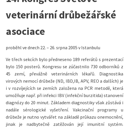
veterinární drůbežářské
asociace
proběhl ve dnech 22. – 26. srpna 2005 v Istanbulu
Ve třech sekcích bylo předneseno 189 referátů s prezentací
bylo 150 posterů. Kongresu se zúčastnilo 730 odborníků z
45 zemí, převážně veterinárních lékařů. Diagnostika
virových nemocí drůbeže (ND, IBD,IB, APV, REO a dalších) je
i v rozvíjejících se zemích založena na PCR metodě, která
umožňuje např. při infekci IBV (infekční burzitida) stanovení
diagnózy do 20 minut. Základem diagnostiky však zůstává i
nadále sérologické vyšetření. Vakcinační programy u
drůbeže je nutno vytvářet na základě průkazu onemocnění,
jinak je nadbytečně zatěžován její imunitní systém.