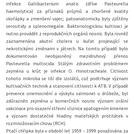
infekce Gallibacterium anatis (dříve Pasteurella
haemolytica) za příznaků průjmů a zhoršené kvality
skořápky a zmenšení vajec; patoanatomicky byly zjištěny
serositidy a splenomegalie. Bakteriologickou kultivaci je
nutno provádět z reprodukčních orgánů nosnic. Byla rovněž
zaznamenána akutní cholera u kuřat projevující se
nekrotickými změnami v játrech. Na tomto případě bylo
dokumentován neobjasněný mezidruhový přenos
Pasteurella multocida. Stálým zdravotním problémem
zejména u krůt je infekce O. rhinotracheale. Citlivost
tohoto mikroba se liší dle izolátů, což podtrhuje význam
kultivačních technik a stanovení citlivosti k ATB. V případě
prevence onemocnění a výskytu salmonel u drůbeže, byl
zdůrazněn zejména u komerčních nosnic význam orální
vakcinace pro osazení střevní sliznice apatogením kmenem
a význam dostatečné hladiny mateřských protilátek v
rozmnožovacím chovu (RCH).
Ptačí chřipka byla v období let 1959 – 1999 považována za