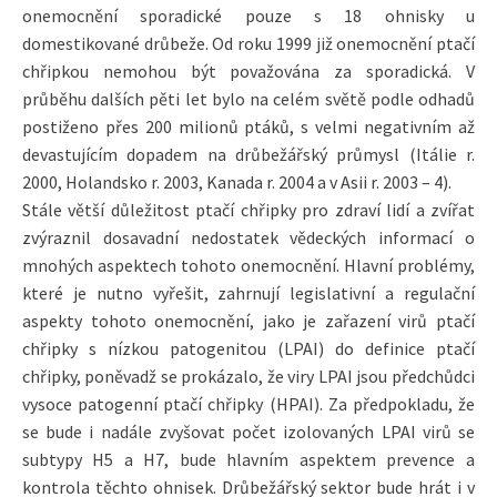
onemocnění sporadické pouze s 18 ohnisky u
domestikované drůbeže. Od roku 1999 již onemocnění ptačí
chřipkou nemohou být považována za sporadická. V
průběhu dalších pěti let bylo na celém světě podle odhadů
postiženo přes 200 milionů ptáků, s velmi negativním až
devastujícím dopadem na drůbežářský průmysl (Itálie r.
2000, Holandsko r. 2003, Kanada r. 2004 a v Asii r. 2003 – 4).
Stále větší důležitost ptačí chřipky pro zdraví lidí a zvířat
zvýraznil dosavadní nedostatek vědeckých informací o
mnohých aspektech tohoto onemocnění. Hlavní problémy,
které je nutno vyřešit, zahrnují legislativní a regulační
aspekty tohoto onemocnění, jako je zařazení virů ptačí
chřipky s nízkou patogenitou (LPAI) do definice ptačí
chřipky, poněvadž se prokázalo, že viry LPAI jsou předchůdci
vysoce patogenní ptačí chřipky (HPAI). Za předpokladu, že
se bude i nadále zvyšovat počet izolovaných LPAI virů se
subtypy H5 a H7, bude hlavním aspektem prevence a
kontrola těchto ohnisek. Drůbežářský sektor bude hrát i v