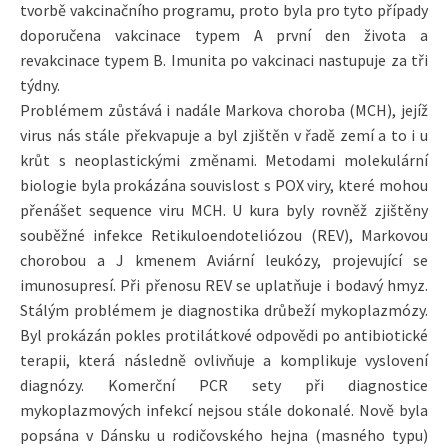
tvorbě vakcinačního programu, proto byla pro tyto případy
doporučena vakcinace typem A první den života a
revakcinace typem B. Imunita po vakcinaci nastupuje za tři
týdny.
Problémem zůstává i nadále Markova choroba (MCH), jejíž
virus nás stále překvapuje a byl zjištěn v řadě zemí a to i u
krůt s neoplastickými změnami. Metodami molekulární
biologie byla prokázána souvislost s POX viry, které mohou
přenášet sequence viru MCH. U kura byly rovněž zjištěny
souběžné infekce Retikuloendoteliózou (REV), Markovou
chorobou a J kmenem Aviární leukózy, projevující se
imunosupresí. Při přenosu REV se uplatňuje i bodavý hmyz.
Stálým problémem je diagnostika drůbeží mykoplazmózy.
Byl prokázán pokles protilátkové odpovědi po antibiotické
terapii, která následně ovlivňuje a komplikuje vyslovení
diagnózy. Komerční PCR sety při diagnostice
mykoplazmových infekcí nejsou stále dokonalé. Nově byla
popsána v Dánsku u rodičovského hejna (masného typu)