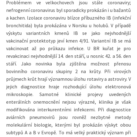
Problémem ve velkochovech jsou stále coronaviry;
nefrogenní coronavirus byl sporadicky prokázán i u bažantů
a kachen. Izolace coronaviru blízce příbuzného IB (infekční
bronchitida) byla prokázána v Norsku u holubů. V případě
výskytu variantních kmenů IB se jako nejvhodnější
vakcinační protektotyp jeví kmen 4/91. Variantní IB se má
vakcinovat až po průkazu infekce. U BR kuřat je pro
revakcinaci nejvhodnější 14. den stáří, u nosnic 42. a 56. den
stáří. Jako novinka byla zjištěna možnost přenosu
bovinního coronaviru skupiny 2 na krůty. Při virových
průjmech krůt hrají významnou úlohu rotaviry a astroviry. V
jejich diagnostice hraje rozhodující úlohu elektronová
mikroskopie. Samotné klinické projevy uvedených
enterálních onemocnění nejsou výrazné, klinika je však
modifikována interkurentními infekcemi. Při diagnostice
aviárních pneumovirů jsou rovněž nezbytné metody
molekulární biologie, kterými byl prokázán výskyt obou
subtypů A a B v Evropě. To má velký praktický význam při