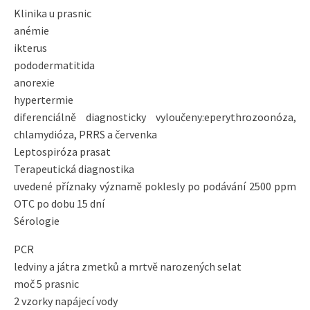
Klinika u prasnic
anémie
ikterus
pododermatitida
anorexie
hypertermie
diferenciálně diagnosticky vyloučeny:eperythrozoonóza,
chlamydióza, PRRS a červenka
Leptospiróza prasat
Terapeutická diagnostika
uvedené příznaky významě poklesly po podávání 2500 ppm
OTC po dobu 15 dní
Sérologie
PCR
ledviny a játra zmetků a mrtvě narozených selat
moč 5 prasnic
2 vzorky napájecí vody