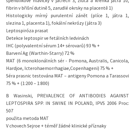
špendlíkové hlavičky v játrech 3, žlutá a křehká játra 10,
fibrin v břišní dutině 5, zarudlé okrsky na placentě 1)
Histologicky mírný purulentní zánět (plíce 1, játra 1,
slezina 1, placenta 1), fokální nekrózy (játra 3)
Leptospiróza prasat
Detekce leptospir ve fetálních ledvinách
IHC (polyvalentní sérum 14+ sérovarů) 93 % +
Barvení Ag (Warthin-Starry) 72 %
MAT (6 monoklonálních sér - Pomona, Australis, Canicola,
Hardjoe, Icterohaemorrhagiae,Copenhageni) 75 % +
Séra prasnic testována MAT – antigeny Pomona a Tarassovi
75 % + (1:200 – 1:800)
B Wasinski, PREVALENCE OF ANTIBODIES AGAINST
LEPTOSPIRA SPP. IN SWINE IN POLAND, IPVS 2006 Proc:
507
použita metoda MAT
V chovech Sejroe + téměř žádné klinické příznaky