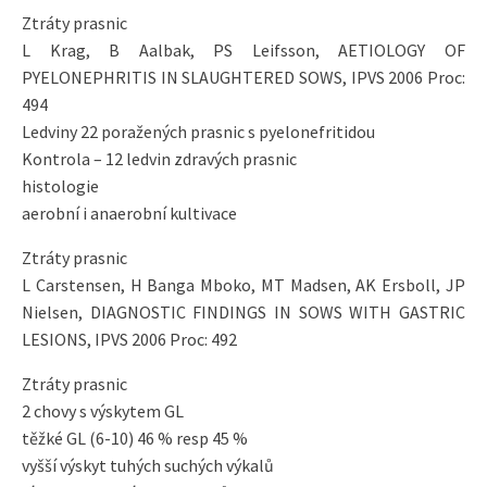
Ztráty prasnic
L Krag, B Aalbak, PS Leifsson, AETIOLOGY OF
PYELONEPHRITIS IN SLAUGHTERED SOWS, IPVS 2006 Proc:
494
Ledviny 22 poražených prasnic s pyelonefritidou
Kontrola – 12 ledvin zdravých prasnic
histologie
aerobní i anaerobní kultivace
Ztráty prasnic
L Carstensen, H Banga Mboko, MT Madsen, AK Ersboll, JP
Nielsen, DIAGNOSTIC FINDINGS IN SOWS WITH GASTRIC
LESIONS, IPVS 2006 Proc: 492
Ztráty prasnic
2 chovy s výskytem GL
těžké GL (6-10) 46 % resp 45 %
vyšší výskyt tuhých suchých výkalů