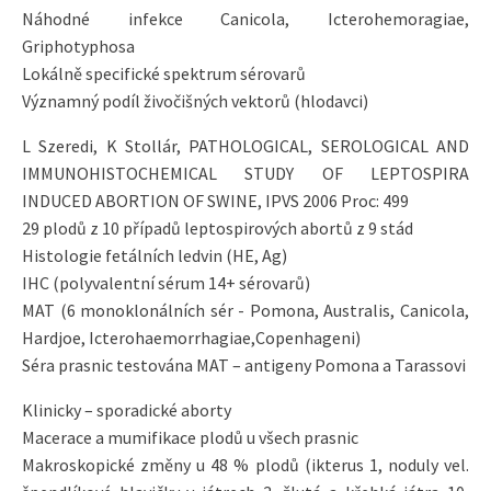
Náhodné infekce Canicola, Icterohemoragiae,
Griphotyphosa
Lokálně specifické spektrum sérovarů
Významný podíl živočišných vektorů (hlodavci)
L Szeredi, K Stollár, PATHOLOGICAL, SEROLOGICAL AND
IMMUNOHISTOCHEMICAL STUDY OF LEPTOSPIRA
INDUCED ABORTION OF SWINE, IPVS 2006 Proc: 499
29 plodů z 10 případů leptospirových abortů z 9 stád
Histologie fetálních ledvin (HE, Ag)
IHC (polyvalentní sérum 14+ sérovarů)
MAT (6 monoklonálních sér - Pomona, Australis, Canicola,
Hardjoe, Icterohaemorrhagiae,Copenhageni)
Séra prasnic testována MAT – antigeny Pomona a Tarassovi
Klinicky – sporadické aborty
Macerace a mumifikace plodů u všech prasnic
Makroskopické změny u 48 % plodů (ikterus 1, noduly vel.