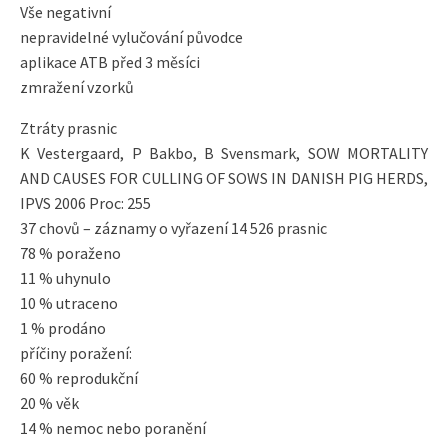
Vše negativní
nepravidelné vylučování původce
aplikace ATB před 3 měsíci
zmražení vzorků
Ztráty prasnic
K Vestergaard, P Bakbo, B Svensmark, SOW MORTALITY
AND CAUSES FOR CULLING OF SOWS IN DANISH PIG HERDS,
IPVS 2006 Proc: 255
37 chovů – záznamy o vyřazení 14 526 prasnic
78 % poraženo
11 % uhynulo
10 % utraceno
1 % prodáno
příčiny poražení:
60 % reprodukční
20 % věk
14 % nemoc nebo poranění