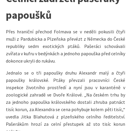
papoušků
Přes hraniční přechod Folmava se v neděli pokusili čtyři
muži z Pardubicka a Plzeňska převézt z Německa do České
republiky sedm exotických ptáků. Pašeráci schovávali
zvířata v kufru v bedýnkách a jednoho papouška před celníky
dokonce ukryli do rukávu.
Jednalo se o tři papoušky druhu Alexandr malý a čtyři
papoušky královské. Ptáky převzali pracovníci České
inspekce životního prostředí a nyní jsou v karanténě v
zoologické zahradě ve Dvoře Králové. „Na českém trhu by
za jednoho papouška královského dostali zhruba patnáct
tisíc korun, za Alexandra se cena pohybuje kolem pěti tisíc,“
uvedla Jitka Blahutová z plzeňského celního ředitelství.
Pašerákům hrozí za celní přestupek až sto tisíc korun