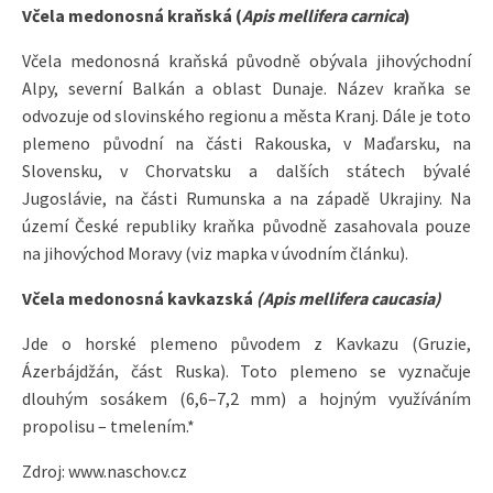
Včela medonosná kraňská (
Apis mellifera carnica
)
Včela medonosná kraňská původně obývala jihovýchodní
Alpy, severní Balkán a oblast Dunaje. Název kraňka se
odvozuje od slovinského regionu a města Kranj. Dále je toto
plemeno původní na části Rakouska, v Maďarsku, na
Slovensku, v Chorvatsku a dalších státech bývalé
Jugoslávie, na části Rumunska a na západě Ukrajiny. Na
území České republiky kraňka původně zasahovala pouze
na jihovýchod Moravy (viz mapka v úvodním článku).
Včela medonosná kavkazská
(Apis mellifera caucasia)
Jde o horské plemeno původem z Kavkazu (Gruzie,
Ázerbájdžán, část Ruska). Toto plemeno se vyznačuje
dlouhým sosákem (6,6–7,2 mm) a hojným využíváním
propolisu – tmelením.*
Zdroj: www.naschov.cz