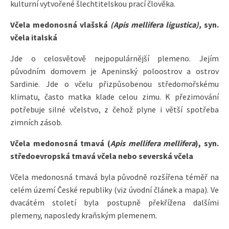
kulturní vytvořené šlechtitelskou prací člověka.
Včela medonosná vlašská
(Apis mellifera ligustica),
syn.
včela italská
Jde o celosvětově nejpopulárnější plemeno. Jejím
původním domovem je Apeninský poloostrov a ostrov
Sardinie. Jde o včelu přizpůsobenou středomořskému
klimatu, často matka klade celou zimu. K přezimování
potřebuje silné včelstvo, z čehož plyne i větší spotřeba
zimních zásob.
Včela medonosná tmavá (
Apis mellifera mellifera
), syn.
středoevropská tmavá včela nebo severská včela
Včela medonosná tmavá byla původně rozšířena téměř na
celém území České republiky (viz úvodní článek a mapa). Ve
dvacátém století byla postupně překřížena dalšími
plemeny, naposledy kraňským plemenem.