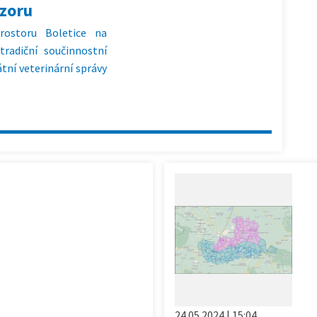
ozoru
rostoru Boletice na
tradiční součinnostní
átní veterinární správy
24.05.2024 | 15:04