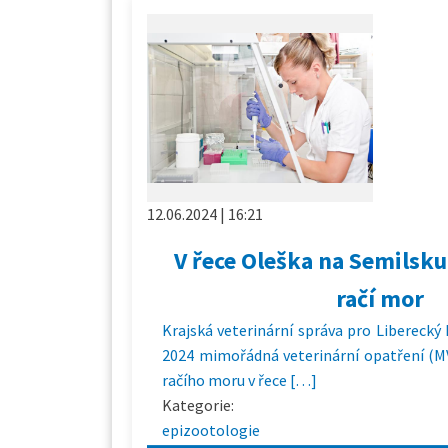
12.06.2024 | 16:21
V řece Oleška na Semilsku
račí mor
Krajská veterinární správa pro Liberecký k
2024 mimořádná veterinární opatření (MV
račího moru v řece […]
Kategorie:
epizootologie