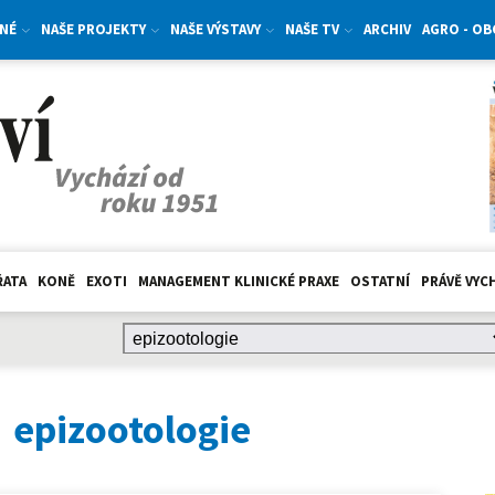
NÉ
NAŠE PROJEKTY
NAŠE VÝSTAVY
NAŠE TV
ARCHIV
AGRO - O
ŘATA
KONĚ
EXOTI
MANAGEMENT KLINICKÉ PRAXE
OSTATNÍ
PRÁVĚ VYC
:
epizootologie