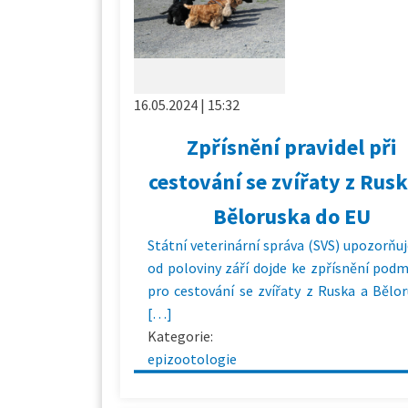
16.05.2024 | 15:32
Zpřísnění pravidel při
cestování se zvířaty z Rusk
Běloruska do EU
Státní veterinární správa (SVS) upozorňuj
od poloviny září dojde ke zpřísnění pod
pro cestování se zvířaty z Ruska a Bělo
[…]
Kategorie:
epizootologie