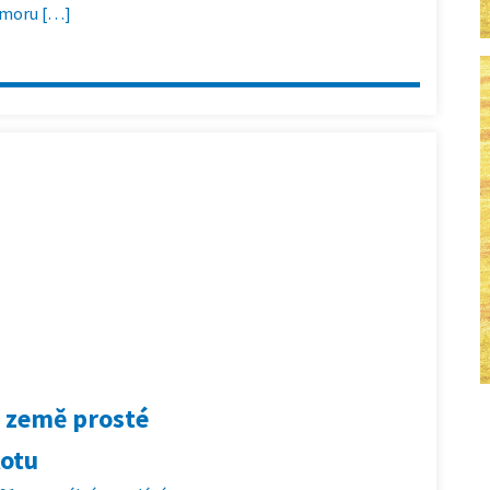
o moru […]
us země prosté
kotu