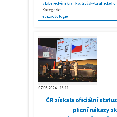
v Libereckém kraji kvůli výskytu africkéh
Kategorie:
epizootologie
07.06.2024 | 16:11
ČR získala oficiální stat
plicní nákazy s