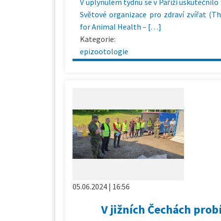
V uplynulém týdnu se v Paříži uskutečnilo
Světové organizace pro zdraví zvířat (T
for Animal Health – […]
Kategorie:
epizootologie
05.06.2024 | 16:56
V jižních Čechách prob