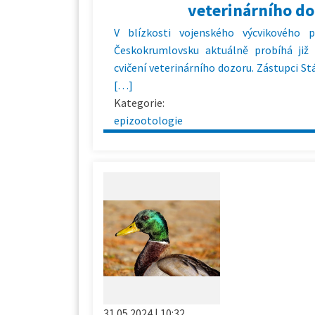
veterinárního d
V blízkosti vojenského výcvikového p
Českokrumlovsku aktuálně probíhá již 
cvičení veterinárního dozoru. Zástupci St
[…]
Kategorie:
epizootologie
31.05.2024 | 10:32