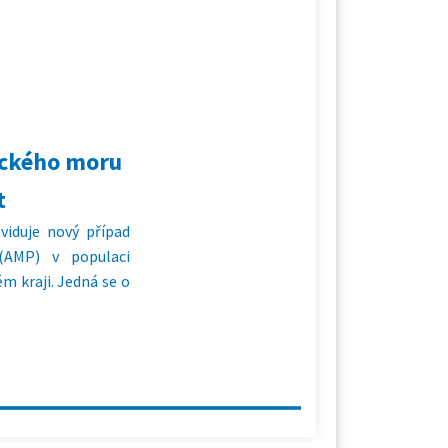
ického moru
t
eviduje nový případ
(AMP) v populaci
m kraji. Jedná se o