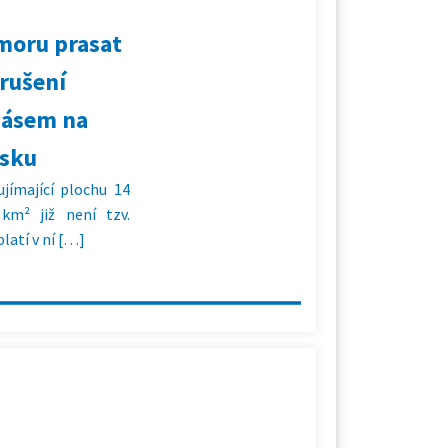
moru prasat
rušení
pásem na
psku
jímající plochu 14
km² již není tzv.
atí v ní […]