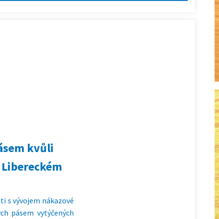
ásem kvůli
v Libereckém
osti s vývojem nákazové
ných pásem vytýčených