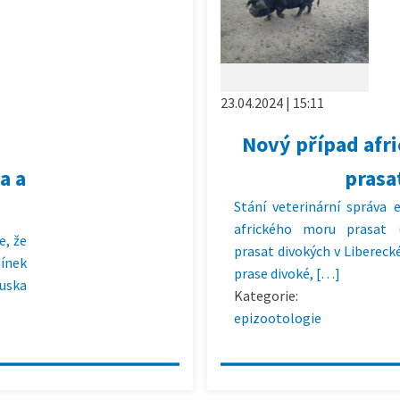
23.04.2024 | 15:11
Nový případ afr
a a
prasa
Stání veterinární správa 
afrického moru prasat 
e, že
prasat divokých v Liberecké
mínek
prase divoké, […]
ruska
Kategorie:
epizootologie