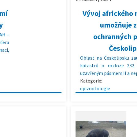
emí
Vývoj afrického 
y
umožňuje z
OAH –
ochranných 
včera
Českoli
maci,
Oblast na Českolipsku zau
katastrů o rozloze 232 
uzavřeným pásmem II a nepl
Kategorie:
epizootologie