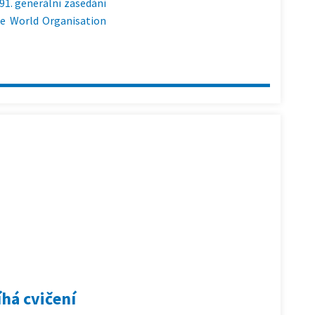
 91. generální zasedání
he World Organisation
íhá cvičení