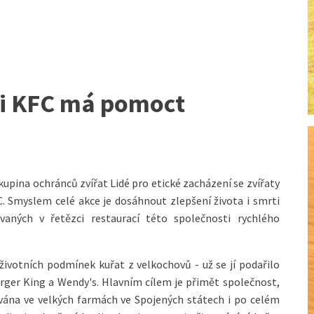
ti KFC má pomoct
kupina ochránců zvířat Lidé pro etické zacházení se zvířaty
C. Smyslem celé akce je dosáhnout zlepšení života i smrti
aných v řetězci restaurací této společnosti rychlého
ivotních podmínek kuřat z velkochovů - už se jí podařilo
rger King a Wendy's. Hlavním cílem je přimět společnost,
vána ve velkých farmách ve Spojených státech i po celém