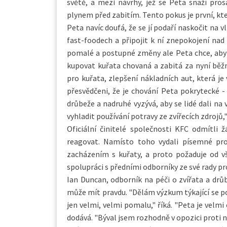
světě, a mezi návrhy, jež se Peta snaží prosa
plynem před zabitím. Tento pokus je první, kte
Peta navíc doufá, že se jí podaří naskočit na
fast-foodech a připojit k ní znepokojení na
pomalé a postupné změny ale Peta chce, aby 
kupovat kuřata chovaná a zabitá za nyní běžn
pro kuřata, zlepšení nákladních aut, která je 
přesvědčeni, že je chování Peta pokrytecké -
drůbeže a nadruhé vyzývá, aby se lidé dali na 
vyhladit používání potravy ze zvířecích zdrojů,
Oficiální činitelé společnosti KFC odmítli
reagovat. Namísto toho vydali písemné proh
zacházením s kuřaty, a proto požaduje od vše
spolupráci s předními odborníky ze své rady pro
Ian Duncan, odborník na péči o zvířata a drů
může mít pravdu. "Dělám výzkum týkající se 
jen velmi, velmi pomalu," říká. "Peta je velmi
dodává. "Býval jsem rozhodně v opozici proti n