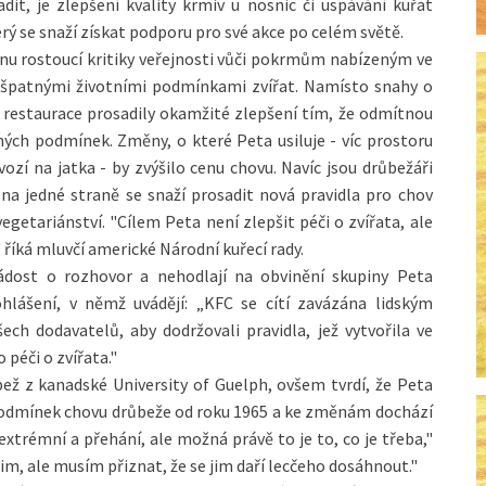
dit, je zlepšení kvality krmiv u nosnic či uspávání kuřat
rý se snaží získat podporu pro své akce po celém světě.
 vlnu rostoucí kritiky veřejnosti vůči pokrmům nabízeným ve
d špatnými životními podmínkami zvířat. Namísto snahy o
restaurace prosadily okamžité zlepšení tím, že odmítnou
ých podmínek. Změny, o které Peta usiluje - víc prostoru
vozí na jatka - by zvýšilo cenu chovu. Navíc jsou drůbežáři
 na jedné straně se snaží prosadit nová pravidla pro chov
vegetariánství. "Cílem Peta není zlepšit péči o zvířata, ale
" říká mluvčí americké Národní kuřecí rady.
 žádost o rozhovor a nehodlají na obvinění skupiny Peta
lášení, v němž uvádějí: „KFC se cítí zavázána lidským
ch dodavatelů, aby dodržovali pravidla, jež vytvořila ve
 péči o zvířata."
bež z kanadské University of Guelph, ovšem tvrdí, že Peta
podmínek chovu drůbeže od roku 1965 a ke změnám dochází
 extrémní a přehání, ale možná právě to je to, co je třeba,"
im, ale musím přiznat, že se jim daří lecčeho dosáhnout."