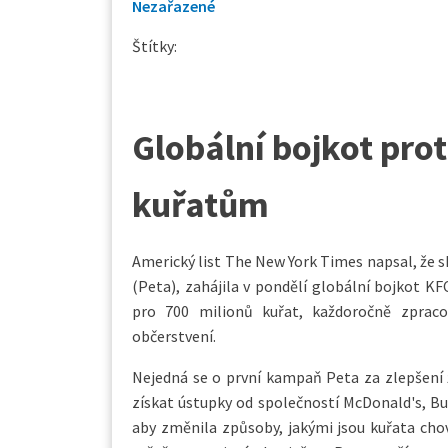
Nezařazené
Štítky:
Globální bojkot pro
kuřatům
Americký list The New York Times napsal, že s
(Peta), zahájila v pondělí globální bojkot KF
pro 700 milionů kuřat, každoročně zpracov
občerstvení.
Nejedná se o první kampaň Peta za zlepšení ž
získat ústupky od společností McDonald's, Bu
aby změnila způsoby, jakými jsou kuřata cho