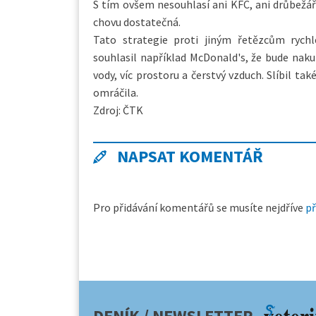
S tím ovšem nesouhlasí ani KFC, ani drůbežář
chovu dostatečná.
Tato strategie proti jiným řetězcům rychl
souhlasil například McDonald's, že bude naku
vody, víc prostoru a čerstvý vzduch. Slíbil ta
omráčila.
Zdroj: ČTK
NAPSAT KOMENTÁŘ
Pro přidávání komentářů se musíte nejdříve
př
DENÍK / NEWSLETTER