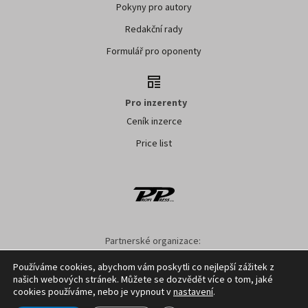
Pokyny pro autory
Redakční rady
Formulář pro oponenty
Pro inzerenty
Ceník inzerce
Price list
Partnerské organizace:
AK ČR
ZS ČR
ASZ ČR
SMA ČR
SDZT
Používáme cookies, abychom vám poskytli co nejlepší zážitek z
našich webových stránek. Můžete se dozvědět více o tom, jaké
Nastavení cookies
GDPR
Facebook
Kontakt
cookies používáme, nebo je vypnout v
nastavení
.