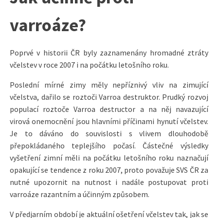
varroáze?
Poprvé v historii ČR byly zaznamenány hromadné ztráty
včelstev v roce 2007 i na počátku letošního roku.
Poslední mírné zimy měly nepříznivý vliv na zimující
včelstva, dařilo se roztoči Varroa destruktor. Prudký rozvoj
populací roztoče Varroa destructor a na něj navazující
virová onemocnění jsou hlavními příčinami hynutí včelstev.
Je to dáváno do souvislosti s vlivem dlouhodobě
přepokládaného teplejšího počasí. Částečné výsledky
vyšetření zimní měli na počátku letošního roku naznačují
opakující se tendence z roku 2007, proto považuje SVS ČR za
nutné upozornit na nutnost i nadále postupovat proti
varroáze razantním a účinným způsobem.
V předjarním období je aktuální ošetření včelstev tak, jak se