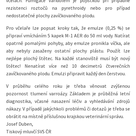
včelách. Fumigace Varidolem je pojistkou při případné
rezistenci roztočů na pyrethroidy nebo pro případ
nedostatečné plochy zavíčkovaného plodu.
Pro včelaře lze popsat kroky tak, že emulze (0,25 %) se
připraví vmícháním 5 kapek M-1 AER do 50 ml vody. Natírat
opatrně pomalými pohyby, aby emulze pronikla víčka, ale
aby nebyly zasaženy ostatní plochy plástu. Použít lze
nejlépe plochý štětec. Na každé stanoviště musí být nový
štětec! Nenatírat více než 10 decimetrů čtverečních
zavíčkovaného plodu. Emulzi připravit každý den čerstvou.
V průběhu celého roku je třeba věnovat zvýšenou
pozornost tlumení varroázy. Základem je průběžná letní
diagnostika, včasné nasazení léčiv a vyhledávání zdrojů
nákazy. V případě jakýchkoli problémů či dotazů je třeba se
obrátit na místně příslušnou krajskou veterinární správu.
Josef Duben,
Tiskový mluvčí SVS ČR