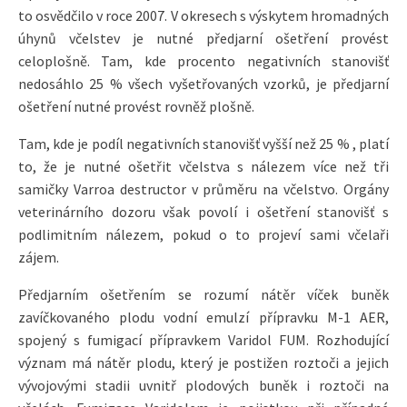
to osvědčilo v roce 2007. V okresech s výskytem hromadných
úhynů včelstev je nutné předjarní ošetření provést
celoplošně. Tam, kde procento negativních stanovišť
nedosáhlo 25 % všech vyšetřovaných vzorků, je předjarní
ošetření nutné provést rovněž plošně.
Tam, kde je podíl negativních stanovišť vyšší než 25 % , platí
to, že je nutné ošetřit včelstva s nálezem více než tři
samičky Varroa destructor v průměru na včelstvo. Orgány
veterinárního dozoru však povolí i ošetření stanovišť s
podlimitním nálezem, pokud o to projeví sami včelaři
zájem.
Předjarním ošetřením se rozumí nátěr víček buněk
zavíčkovaného plodu vodní emulzí přípravku M-1 AER,
spojený s fumigací přípravkem Varidol FUM. Rozhodující
význam má nátěr plodu, který je postižen roztoči a jejich
vývojovými stadii uvnitř plodových buněk i roztoči na