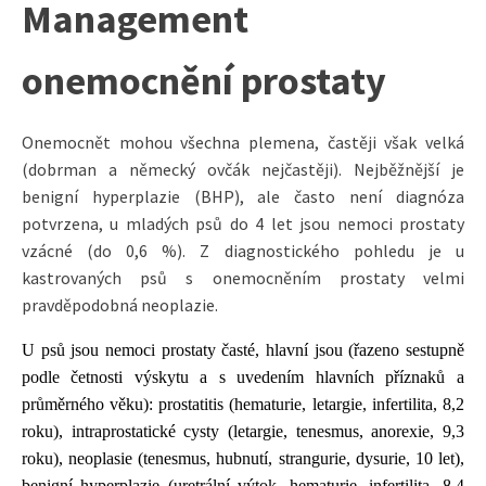
Management
onemocnění prostaty
Onemocnět mohou všechna plemena, častěji však velká
(dobrman a německý ovčák nejčastěji). Nejběžnější je
benigní hyperplazie (BHP), ale často není diagnóza
potvrzena, u mladých psů do 4 let jsou nemoci prostaty
vzácné (do 0,6 %). Z diagnostického pohledu je u
kastrovaných psů s onemocněním prostaty velmi
pravděpodobná neoplazie.
U psů jsou nemoci prostaty časté, hlavní jsou (řazeno sestupně
podle četnosti výskytu a s uvedením hlavních příznaků a
průměrného věku): prostatitis (hematurie, letargie, infertilita, 8,2
roku), intraprostatické cysty (letargie, tenesmus, anorexie, 9,3
roku), neoplasie (tenesmus, hubnutí, strangurie, dysurie, 10 let),
benigní hyperplazie (uretrální výtok, hematurie, infertilita, 8,4