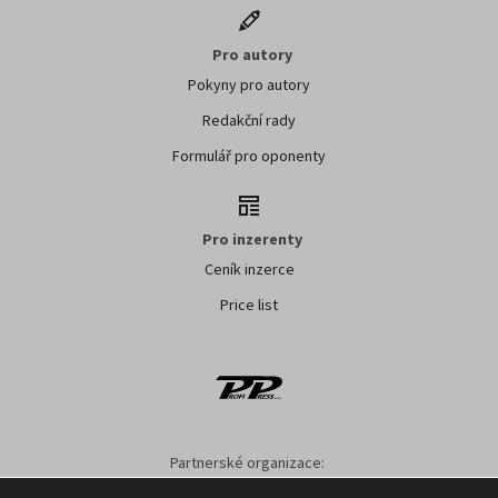
Pro autory
Pokyny pro autory
Redakční rady
Formulář pro oponenty
Pro inzerenty
Ceník inzerce
Price list
Partnerské organizace:
AK ČR
ZS ČR
ASZ ČR
SMA ČR
SDZT