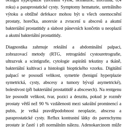
roku) a paraprostatické cysty.
Symptomy hematurie, uretrálního
výtoku a obtížné defekace mohou být u všech onemocnění
prostaty, horečka, anorexie a zvracení u abscesů a akutní
bakteriální prostatitidy a slabost pánevních končetin u neoplazií
a akutní bakteriální prostatitidy.
Diagnostika zahrnuje rektální a abdominální palpaci,
zobrazovací metody (RTG, retrográdní cystouretrografie,
ultrazvuk a scintigrafie, cytologie aspirátů tekutiny a tkáně,
bakteriální kultivaci a histologii bioptického vzorku.
Digitální
palpací se posoudí velikost, symetrie (benigní hyperplazie
symetrická, cysty, abscesy a tumory bývají asymetrické),
bolestivost (při bakteriální prostatitidě a abscesech).
Na rentgenu
lze posoudit velikost, tvar, pozici a denzitu, pokud je rozměr
prostaty větší než 90 % vzdálenosti mezi sakrální prominencí a
pubis, je velká pravděpodobnost neoplazie, abscesu a
paraprostatické cysty. Reflux kontrastní látky do parenchymu
prostaty je častý i při normálním nálezu. Adenokarcinom může