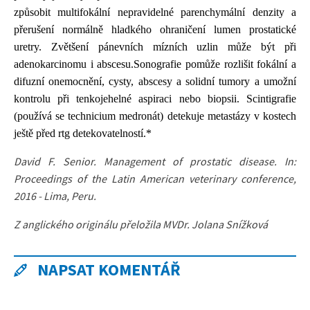
způsobit multifokální nepravidelné parenchymální denzity a
přerušení normálně hladkého ohraničení lumen prostatické
uretry. Zvětšení pánevních mízních uzlin může být při
adenokarcinomu i abscesu.
Sonografie pomůže rozlišit fokální a
difuzní onemocnění, cysty, abscesy a solidní tumory a umožní
kontrolu při tenkojehelné aspiraci nebo biopsii. Scintigrafie
(používá se technicium medronát) detekuje metastázy v kostech
ještě před rtg detekovatelností.*
David F. Senior. Management of prostatic disease. In:
Proceedings of the Latin American veterinary conference,
2016 - Lima, Peru.
Z anglického originálu přeložila MVDr. Jolana Snížková
NAPSAT KOMENTÁŘ