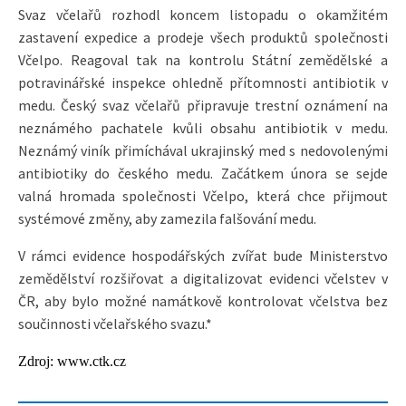
Svaz včelařů rozhodl koncem listopadu o okamžitém
zastavení expedice a prodeje všech produktů společnosti
Včelpo. Reagoval tak na kontrolu Státní zemědělské a
potravinářské inspekce ohledně přítomnosti antibiotik v
medu. Český svaz včelařů připravuje trestní oznámení na
neznámého pachatele kvůli obsahu antibiotik v medu.
Neznámý viník přimíchával ukrajinský med s nedovolenými
antibiotiky do českého medu. Začátkem února se sejde
valná hromada společnosti Včelpo, která chce přijmout
systémové změny, aby zamezila falšování medu.
V rámci evidence hospodářských zvířat bude Ministerstvo
zemědělství rozšiřovat a digitalizovat evidenci včelstev v
ČR, aby bylo možné namátkově kontrolovat včelstva bez
součinnosti včelařského svazu.*
Zdroj: www.ctk.cz