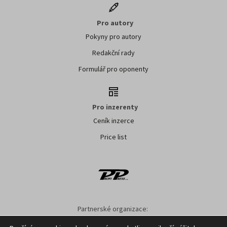
Pro autory
Pokyny pro autory
Redakční rady
Formulář pro oponenty
Pro inzerenty
Ceník inzerce
Price list
Partnerské organizace:
AK ČR
ZS ČR
ASZ ČR
SMA ČR
SDZT