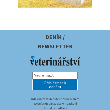
DENÍK /
NEWSLETTER
Přihlásit se k
odběru
Odesláním souhlasíte se zpracováním
osobních údajů za účelem zasílání
obchodních sdělení.