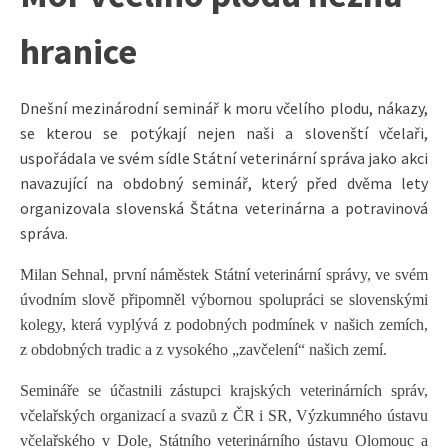
hranice
Dnešní mezinárodní seminář k moru včelího plodu, nákazy,
se kterou se potýkají nejen naši a slovenští včelaři,
uspořádala ve svém sídle Státní veterinární správa jako akci
navazující na obdobný seminář, který před dvěma lety
organizovala slovenská Štátna veterinárna a potravinová
správa.
Milan Sehnal, první náměstek Státní veterinární správy, ve svém
úvodním slově připomněl výbornou spolupráci se slovenskými
kolegy, která vyplývá z podobných podmínek v našich zemích,
z obdobných tradic a z vysokého „zavčelení“ našich zemí.
Semináře se účastnili zástupci krajských veterinárních správ,
včelařských organizací a svazů z ČR i SR, Výzkumného ústavu
včelařského v Dole, Státního veterinárního ústavu Olomouc a