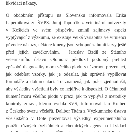
likvidaci nákazy.
O obdobném přístupu na Slovensku informovala Erika
Paperniková ze ŠVPS. Juraj Toporčík z veterinární univerzity
v Košicích ve svém příspěvku zmínil zajímavý aspekt
vyplývající z výzkumu, že existuje velká variabilita ve virulenci
původce nákazy, některé kmeny jsou schopné zahubit larvy ještě
před jejich zavíčkováním.
Jaroslav Bzdil ze Státního
veterinárního ústavu Olomouc předložil podobný přehled
způsobů diagnostiky moru včelího plodu s názornou prezentací,
jak odebírat vzorky, jak je odesílat, jak správně vyplňovat
formuláře a dokumentaci. To znamená, jak práci zjednodušit,
aby výsledky vyšetření byly co nejdříve k dispozici. O účinnosti
tlumení moru včelího plodu v praxi, jak to vyplývá z metodiky
kontroly zdraví, kterou vydala SVS, informoval Jan Krabec
z Českého svazu včelařů. Dalibor Titěra z Výzkumného ústavu
včelařského v Dole prezentoval výsledky experimentálního
použití různých fyzikálních a chemických agens na likvidaci