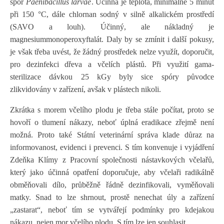
spór
Paenibacillus larvae
. Účinná je teplota, minimálně 5 minut
při 150 °C, dále chlornan sodný v silně alkalickém prostředí
(SAVO a louh). Účinný, ale nákladný je
magnesiummonoperoxyftalát. Daly by se zmínit i další pokusy,
je však třeba uvést, že žádný prostředek nelze využít, doporučit,
pro dezinfekci dřeva a včelích plástů. Při využití gama-
sterilizace dávkou 25 kGy byly sice spóry původce
zlikvidovány v zařízení, avšak v plástech nikoli.
Zkrátka s morem včelího plodu je třeba stále počítat, proto se
hovoří o tlumení nákazy, neboť úplná eradikace zřejmě není
možná. Proto také Státní veterinární správa klade důraz na
informovanost, evidenci i prevenci. S tím konvenuje i vyjádření
Zdeňka Klímy z Pracovní společnosti nástavkových včelařů,
který jako účinná opatření doporučuje, aby včelaři radikálně
obměňovali dílo, průběžně řádně dezinfikovali, vyměňovali
matky. Snad to lze shrnout, prostě nenechat úly a zařízení
„zastarat“, neboť tím se vytvářejí podmínky pro kdejakou
nákazu, nejen mor včelího plodu. S tím lze jen souhlasit.