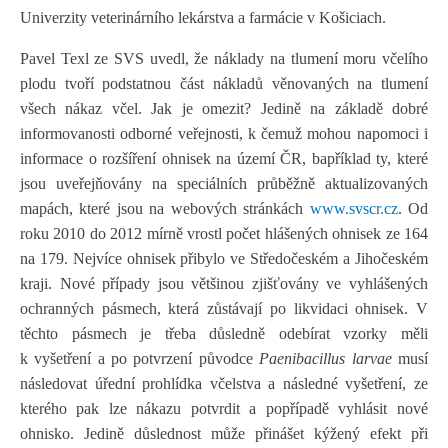
Univerzity veterinárního lekárstva a farmácie v Košiciach.
Pavel Texl ze SVS uvedl, že náklady na tlumení moru včelího
plodu tvoří podstatnou část nákladů věnovaných na tlumení
všech nákaz včel. Jak je omezit? Jedině na základě dobré
informovanosti odborné veřejnosti, k čemuž mohou napomoci i
informace o rozšíření ohnisek na území ČR, bapříklad ty, které
jsou uveřejňovány na speciálních průběžně aktualizovaných
mapách, které jsou na webových stránkách
www.svscr.cz
. Od
roku 2010 do 2012 mírně vrostl počet hlášených ohnisek ze 164
na 179. Nejvíce ohnisek přibylo ve Středočeském a Jihočeském
kraji. Nové případy jsou většinou zjišťovány ve vyhlášených
ochranných pásmech, která zůstávají po likvidaci ohnisek. V
těchto pásmech je třeba důsledně odebírat vzorky měli
k vyšetření a po potvrzení původce
Paenibacillus larvae
musí
následovat úřední prohlídka včelstva a následné vyšetření, ze
kterého pak lze nákazu potvrdit a popřípadě vyhlásit nové
ohnisko. Jedině důslednost může přinášet kýžený efekt při