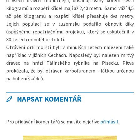
u všech dravců mohutnější, dosahují váhy kolem šesti
kilogramů a rozpětí křídel mají až 2,40 metru. Samci váží 4,5
až pět kilogramů a rozpětí křídel přesahuje dva metry.
Jejich populaci se v tuzemsku podařilo obnovit díky
úspěšnému repatriačnímu projektu, který se uskutečnil v
80. letech minulého století.
Otrávení orli mořští byli v minulých letech nalezeni také
například v jižních Čechách. Naposledy byl nalezen mrtvý
dravec na hrázi Tálínského rybníka na Písecku. Pitva
prokázala, že byl otráven karbofuranem - látkou určenou
na hubení škůdců.
NAPSAT KOMENTÁŘ
Pro přidávání komentářů se musíte nejdříve
přihlásit
.