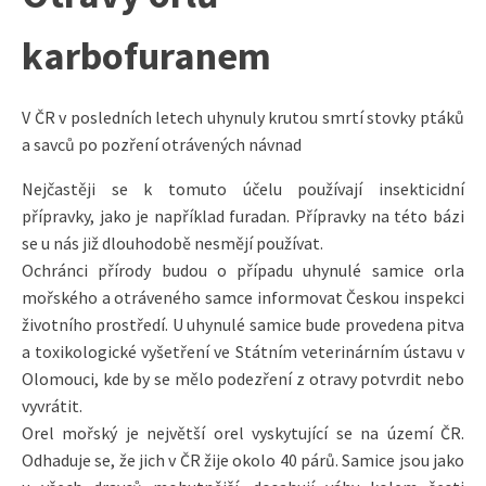
karbofuranem
V ČR v posledních letech uhynuly krutou smrtí stovky ptáků
a savců po pozření otrávených návnad
Nejčastěji se k tomuto účelu používají insekticidní
přípravky, jako je například furadan. Přípravky na této bázi
se u nás již dlouhodobě nesmějí používat.
Ochránci přírody budou o případu uhynulé samice orla
mořského a otráveného samce informovat Českou inspekci
životního prostředí. U uhynulé samice bude provedena pitva
a toxikologické vyšetření ve Státním veterinárním ústavu v
Olomouci, kde by se mělo podezření z otravy potvrdit nebo
vyvrátit.
Orel mořský je největší orel vyskytující se na území ČR.
Odhaduje se, že jich v ČR žije okolo 40 párů. Samice jsou jako