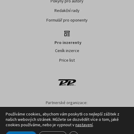
Pokyny pro autory
Redakční rady
Formulář pro oponenty
Pro inzerenty
Ceník inzerce
Price list
Partnerské organizace:
AK ČR
ZS ČR
ASZ ČR
SMA ČR
SDZT
Používáme cookies, abychom vám poskytli co nejlepší zážitek z
našich webových stránek. Můžete se dozvědět více o tom, jaké
Nastavení cookies
GDPR
Facebook
Kontakt
cookies používáme, nebo je vypnout v
nastavení
.