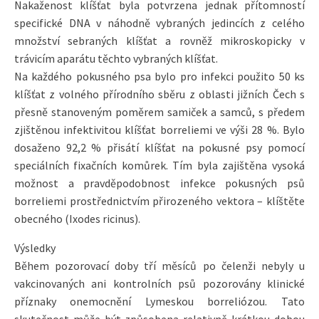
Nakaženost klíšťat byla potvrzena jednak přítomností
specifické DNA v náhodně vybraných jedincích z celého
množství sebraných klíšťat a rovněž mikroskopicky v
trávicím aparátu těchto vybraných klíšťat.
Na každého pokusného psa bylo pro infekci použito 50 ks
klíšťat z volného přírodního sběru z oblasti jižních Čech s
přesně stanoveným poměrem samiček a samců, s předem
zjištěnou infektivitou klíšťat borreliemi ve výši 28 %. Bylo
dosaženo 92,2 % přisátí klíšťat na pokusné psy pomocí
speciálních fixačních komůrek. Tím byla zajištěna vysoká
možnost a pravděpodobnost infekce pokusných psů
borreliemi prostřednictvím přirozeného vektora – klíštěte
obecného (Ixodes ricinus).
Výsledky
Během pozorovací doby tří měsíců po čelenži nebyly u
vakcinovaných ani kontrolních psů pozorovány klinické
příznaky onemocnění Lymeskou borreliózou. Tato