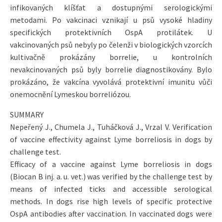
infikovaných klíšťat a dostupnými serologickými
metodami. Po vakcinaci vznikají u psů vysoké hladiny
specifických protektivních OspA protilátek. U
vakcinovaných psů nebyly po čelenži v biologických vzorcích
kultivačně prokázány borrelie, u kontrolních
nevakcinovaných psů byly borrelie diagnostikovány. Bylo
prokázáno, že vakcína vyvolává protektivní imunitu vůči
onemocnění Lymeskou borreliózou.
SUMMARY
Nepeřený J., Chumela J., Tuháčková J., Vrzal V. Verification
of vaccine effectivity against Lyme borreliosis in dogs by
challenge test.
Efficacy of a vaccine against Lyme borreliosis in dogs
(Biocan B inj. a. u. vet.) was verified by the challenge test by
means of infected ticks and accessible serological
methods. In dogs rise high levels of specific protective
OspA antibodies after vaccination. In vaccinated dogs were