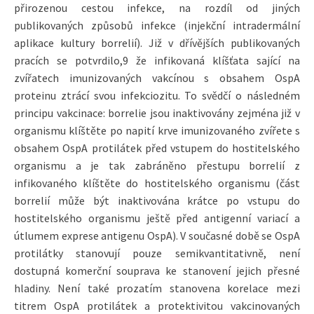
přirozenou cestou infekce, na rozdíl od jiných
publikovaných způsobů infekce (injekční intradermální
aplikace kultury borrelií). Již v dřívějších publikovaných
pracích se potvrdilo,9 že infikovaná klíšťata sající na
zvířatech imunizovaných vakcínou s obsahem OspA
proteinu ztrácí svou infekciozitu. To svědčí o následném
principu vakcinace: borrelie jsou inaktivovány zejména již v
organismu klíštěte po napití krve imunizovaného zvířete s
obsahem OspA protilátek před vstupem do hostitelského
organismu a je tak zabráněno přestupu borrelií z
infikovaného klíštěte do hostitelského organismu (část
borrelií může být inaktivována krátce po vstupu do
hostitelského organismu ještě před antigenní variací a
útlumem exprese antigenu OspA). V současné době se OspA
protilátky stanovují pouze semikvantitativně, není
dostupná komerční souprava ke stanovení jejich přesné
hladiny. Není také prozatím stanovena korelace mezi
titrem OspA protilátek a protektivitou vakcinovaných