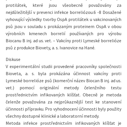
protilátek, které jsou všeobecně považovány za
nejdůležitější v prevenci infekce borreliózou.6 -8 Dosažené
vyhovující výsledky tvorby OspA protilátek u vakcinovaných
psů jsou v souladu s prokázaným proteinem OspA v obou
výrobních kmenech borrelií používaných pro výrobu
Biocanu B inj. ad us. vet. – Vakcíny proti Lymeské borrelióze
psů z produkce Biovety, a. s. Ivanovice na Hané.
Diskuse
V experimentální studii provedené pracovníky společnosti
Bioveta, a. s. byla prokázána účinnost vakcíny proti
Lymeské borrelióze psů (komerční název Biocan B inj. ad us.
vet.) pomocí originální metody čelenžního testu
prostřednictvím infikovaných klíšťat. Obecně je metoda
čelenže považována za nejprůkaznější test ke stanovení
účinnosti přípravku. Pro vyhodnocení účinnosti byly použity
všechny dostupné klinické a laboratorní metody.
Metoda infekce prostřednictvím infikovaných klíšťat je