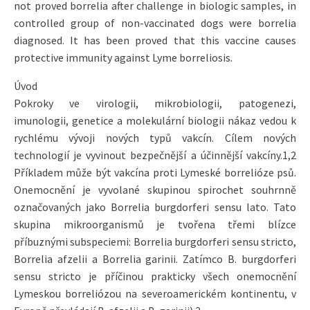
not proved borrelia after challenge in biologic samples, in
controlled group of non-vaccinated dogs were borrelia
diagnosed. It has been proved that this vaccine causes
protective immunity against Lyme borreliosis.
Úvod
Pokroky ve virologii, mikrobiologii, patogenezi,
imunologii, genetice a molekulární biologii nákaz vedou k
rychlému vývoji nových typů vakcín. Cílem nových
technologií je vyvinout bezpečnější a účinnější vakcíny.1,2
Příkladem může být vakcína proti Lymeské borrelióze psů.
Onemocnění je vyvolané skupinou spirochet souhrnně
označovaných jako Borrelia burgdorferi sensu lato. Tato
skupina mikroorganismů je tvořena třemi blízce
příbuznými subspeciemi: Borrelia burgdorferi sensu stricto,
Borrelia afzelii a Borrelia garinii. Zatímco B. burgdorferi
sensu stricto je příčinou prakticky všech onemocnění
Lymeskou borreliózou na severoamerickém kontinentu, v