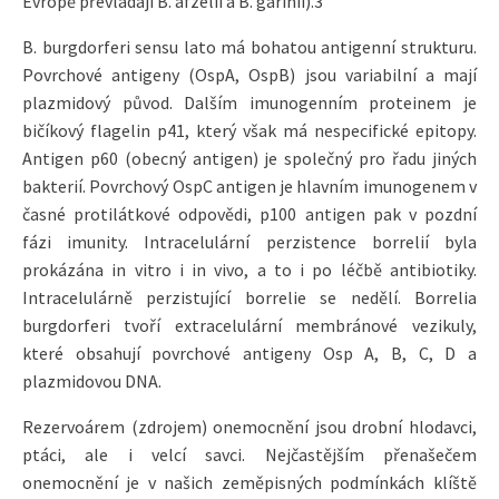
Evropě převládají B. afzelii a B. garinii).3
B. burgdorferi sensu lato má bohatou antigenní strukturu.
Povrchové antigeny (OspA, OspB) jsou variabilní a mají
plazmidový původ. Dalším imunogenním proteinem je
bičíkový flagelin p41, který však má nespecifické epitopy.
Antigen p60 (obecný antigen) je společný pro řadu jiných
bakterií. Povrchový OspC antigen je hlavním imunogenem v
časné protilátkové odpovědi, p100 antigen pak v pozdní
fázi imunity. Intracelulární perzistence borrelií byla
prokázána in vitro i in vivo, a to i po léčbě antibiotiky.
Intracelulárně perzistující borrelie se nedělí. Borrelia
burgdorferi tvoří extracelulární membránové vezikuly,
které obsahují povrchové antigeny Osp A, B, C, D a
plazmidovou DNA.
Rezervoárem (zdrojem) onemocnění jsou drobní hlodavci,
ptáci, ale i velcí savci. Nejčastějším přenašečem
onemocnění je v našich zeměpisných podmínkách klíště