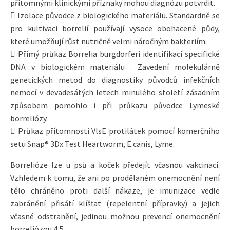
přítomnými klinickými příznaky mohou diagnózu potvrdit.
 Izolace původce z biologického materiálu. Standardně se
pro kultivaci borrelií používají vysoce obohacené půdy,
které umožňují růst nutričně velmi náročným bakteriím.
 Přímý průkaz Borrelia burgdorferi identifikací specifické
DNA v biologickém materiálu . Zavedení molekulárně
genetických metod do diagnostiky původců infekčních
nemocí v devadesátých letech minulého století zásadním
způsobem pomohlo i při průkazu původce Lymeské
borreliózy.
 Průkaz přítomnosti VlsE protilátek pomocí komerčního
setu Snap® 3Dx Test Heartworm, E.canis, Lyme.
Borrelióze lze u psů a koček předejít včasnou vakcinací.
Vzhledem k tomu, že ani po prodělaném onemocnění není
tělo chráněno proti další nákaze, je imunizace vedle
zabránění přisátí klíšťat (repelentní přípravky) a jejich
včasné odstranění, jedinou možnou prevencí onemocnění
borreliózou.4,5