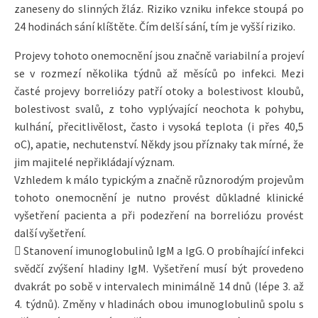
zaneseny do slinných žláz. Riziko vzniku infekce stoupá po
24 hodinách sání klíštěte. Čím delší sání, tím je vyšší riziko.
Projevy tohoto onemocnění jsou značně variabilní a projeví
se v rozmezí několika týdnů až měsíců po infekci. Mezi
časté projevy borreliózy patří otoky a bolestivost kloubů,
bolestivost svalů, z toho vyplývající neochota k pohybu,
kulhání, přecitlivělost, často i vysoká teplota (i přes 40,5
oC), apatie, nechutenství. Někdy jsou příznaky tak mírné, že
jim majitelé nepřikládají význam.
Vzhledem k málo typickým a značně různorodým projevům
tohoto onemocnění je nutno provést důkladné klinické
vyšetření pacienta a při podezření na borreliózu provést
další vyšetření.
 Stanovení imunoglobulinů IgM a IgG. O probíhající infekci
svědčí zvýšení hladiny IgM. Vyšetření musí být provedeno
dvakrát po sobě v intervalech minimálně 14 dnů (lépe 3. až
4. týdnů). Změny v hladinách obou imunoglobulinů spolu s