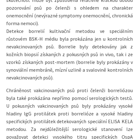
skutečnost může být způsobena relativně krátkou dobou
pozorování psů po čelenži s ohledem na charakter
onemocnění (nevýrazné symptomy onemocnění, chronická
forma nemoci).
Detekce borrelií kultivační metodou ve speciálním
růstovém BSK-H médiu byla prokázána jen u kontrolních
nevakcinovaných psů. Borrelie byly detekovány jak z
kožních biopsií získaných z pokusných psů in vivo, tak i ze
vzorků získaných post-mortem (borrelie byly prokázány v
synoviální membráně, mízní uzlině a svalovině kontrolních
nevakcinovaných psů).
Chráněnost vakcinovaných psů proti čelenži borreliózou
byla také prokázána nepřímo pomocí serologických testů.
U pokusných vakcinovaných psů byly prokázány vysoké
hladiny IgG protilátek proti borrelióze a vysoké hladiny
specifických protilátek detekovaných speciální ELISA KELA
metodou. Za nejdůležitější serologické stanovení lze
považovat detekci vysokého titru specifických OspA