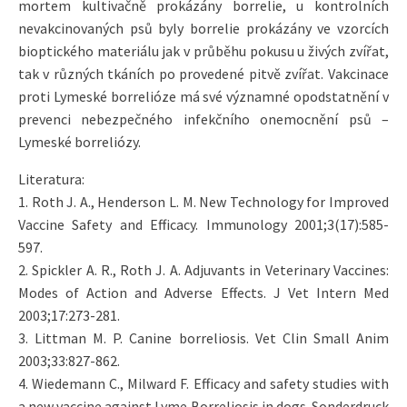
mortem kultivačně prokázány borrelie, u kontrolních
nevakcinovaných psů byly borrelie prokázány ve vzorcích
bioptického materiálu jak v průběhu pokusu u živých zvířat,
tak v různých tkáních po provedené pitvě zvířat. Vakcinace
proti Lymeské borrelióze má své významné opodstatnění v
prevenci nebezpečného infekčního onemocnění psů –
Lymeské borreliózy.
Literatura:
1. Roth J. A., Henderson L. M. New Technology for Improved
Vaccine Safety and Efficacy. Immunology 2001;3(17):585-
597.
2. Spickler A. R., Roth J. A. Adjuvants in Veterinary Vaccines:
Modes of Action and Adverse Effects. J Vet Intern Med
2003;17:273-281.
3. Littman M. P. Canine borreliosis. Vet Clin Small Anim
2003;33:827-862.
4. Wiedemann C., Milward F. Efficacy and safety studies with
a new vaccine against Lyme Borreliosis in dogs. Sonderdruck