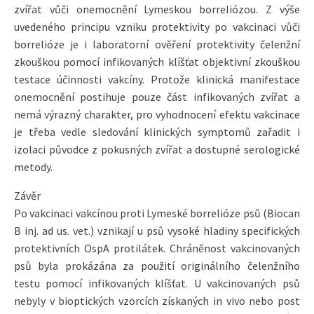
zvířat vůči onemocnění Lymeskou borreliózou. Z výše
uvedeného principu vzniku protektivity po vakcinaci vůči
borrelióze je i laboratorní ověření protektivity čelenžní
zkouškou pomocí infikovaných klíšťat objektivní zkouškou
testace účinnosti vakcíny. Protože klinická manifestace
onemocnění postihuje pouze část infikovaných zvířat a
nemá výrazný charakter, pro vyhodnocení efektu vakcinace
je třeba vedle sledování klinických symptomů zařadit i
izolaci původce z pokusných zvířat a dostupné serologické
metody.
Závěr
Po vakcinaci vakcínou proti Lymeské borrelióze psů (Biocan
B inj. ad us. vet.) vznikají u psů vysoké hladiny specifických
protektivních OspA protilátek. Chráněnost vakcinovaných
psů byla prokázána za použití originálního čelenžního
testu pomocí infikovaných klíšťat. U vakcinovaných psů
nebyly v bioptických vzorcích získaných in vivo nebo post