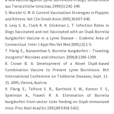
aus Tierärztliche Umschau 1999(5):242-249.
5. Wurzler G. M. D. Current Vaccination Strategies in Puppies
and Kittens. Vet Clin Small Anim 2005;36:607-640.
6. Levy S. A., Clark K. K. Glickman L. T. Infection Rates in
Dogs Vaccinated and not Vaccinated with an OspA Borrelia
burgdorferi Vaccine in a Lyme Disease – Endemic Area of
Connecticut. Inter J Appl Res Vet Med 2005;(3):1-5.
7. Fikrig E., Narasimhan S. Borrelia burgdorferi – Traveling
incognito? Microbes and Infection. 2006;8:1390-1399.
8. Crowe B. A. Development of a Novel OspA-based
Combination Vaccine to Prevent Lyme Borreliosis. 8th
International Conference on Tickborne Diseases, Sept. 11-
15. 2005, Vienna, Austria.
9. Fikrig E., Telford S. R., Barthold S. W., Kantor F. S.,
Spielman A., Flavell R. A. Elimination of Borrelia
burgdorferi from vector ticks feeding on OspA-immunized
mice. Proc Natl Acad Sci 1992;89:5418-5421.