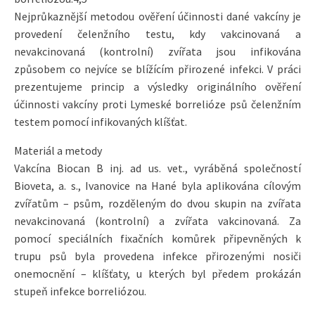
Nejprůkaznější metodou ověření účinnosti dané vakcíny je
provedení čelenžního testu, kdy vakcinovaná a
nevakcinovaná (kontrolní) zvířata jsou infikována
způsobem co nejvíce se blížícím přirozené infekci. V práci
prezentujeme princip a výsledky originálního ověření
účinnosti vakcíny proti Lymeské borrelióze psů čelenžním
testem pomocí infikovaných klíšťat.
Materiál a metody
Vakcína Biocan B inj. ad us. vet., vyráběná společností
Bioveta, a. s., Ivanovice na Hané byla aplikována cílovým
zvířatům – psům, rozděleným do dvou skupin na zvířata
nevakcinovaná (kontrolní) a zvířata vakcinovaná. Za
pomocí speciálních fixačních komůrek připevněných k
trupu psů byla provedena infekce přirozenými nosiči
onemocnění – klíšťaty, u kterých byl předem prokázán
stupeň infekce borreliózou.