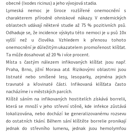
obecné (Ixodes ricinus) a jeho vývojová stadia.
Lymeská nemoc je široce rozšířené onemocnění s
charakterem přírodně ohniskové nákazy. V endemických
oblastech udávají některé studie až 75 % pozitivních psů.
Odhaduje se, že incidence výskytu této nemoci je u psů 10x
vyšší než u člověka. Vzhledem k přenosu tohoto
onemocnění je důležitým ukazatelem promořenost klíšťat.
Ta může dosahovat až 20 % i více procent.
Místa s častým nálezem infikovaných klíšťat jsou např.
Praha, Brno, jižní Morava atd. Rizikovými oblastmi jsou
listnaté nebo smíšené lesy, lesoparky, zejména jejich
travnaté a křovinaté části. Infikovaná klíšťata často
nacházíme i v městských parcích.
Klíště sáním na infikovaných hostitelích získává borrelii,
která se množí v jeho střevní stěně, kde infekce zůstává
lokalizována, nebo dochází ke generalizovanému rozsevu
do ostatních tkání. Během sání klíštěte borrelie pronikají
jednak do střevního lumenu, jednak jsou hemolymfou