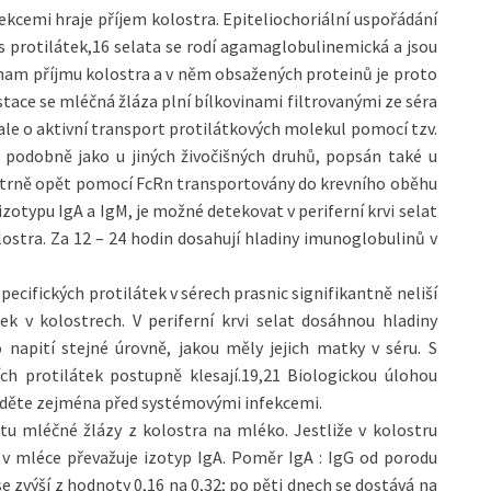
fekcemi hraje příjem kolostra. Epiteliochoriální uspořádání
 protilátek,16 selata se rodí agamaglobulinemická a jsou
znam příjmu kolostra a v něm obsažených proteinů je proto
stace se mléčná žláza plní bílkovinami filtrovanými ze séra
 ale o aktivní transport protilátkových molekul pomocí tzv.
, podobně jako u jiných živočišných druhů, popsán také u
patrně opět pomocí FcRn transportovány do krevního oběhu
izotypu IgA a IgM, je možné detekovat v periferní krvi selat
olostra. Za 12 – 24 hodin dosahují hladiny imunoglobulinů v
pecifických protilátek v sérech prasnic signifikantně neliší
ek v kolostrech. V periferní krvi selat dosáhnou hladiny
 napití stejné úrovně, jakou měly jejich matky v séru. S
ích protilátek postupně klesají.19,21 Biologickou úlohou
áděte zejména před systémovými infekcemi.
etu mléčné žlázy z kolostra na mléko. Jestliže v kolostru
 v mléce převažuje izotyp IgA. Poměr IgA : IgG od porodu
 zvýší z hodnoty 0,16 na 0,32; po pěti dnech se dostává na