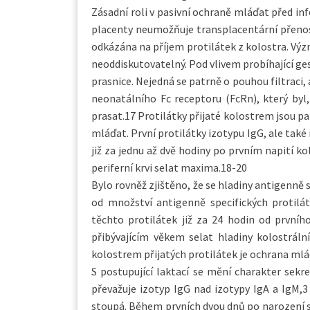
Zásadní roli v pasivní ochraně mláďat před in
placenty neumožňuje transplacentární přenos
odkázána na příjem protilátek z kolostra. Vý
neoddiskutovatelný. Pod vlivem probíhající ge
prasnice. Nejedná se patrně o pouhou filtraci,
neonatálního Fc receptoru (FcRn), který byl
prasat.17 Protilátky přijaté kolostrem jsou 
mláďat. První protilátky izotypu IgG, ale také 
již za jednu až dvě hodiny po prvním napití k
periferní krvi selat maxima.18-20
Bylo rovněž zjištěno, že se hladiny antigenně s
od množství antigenně specifických protilát
těchto protilátek již za 24 hodin od prvního
přibývajícím věkem selat hladiny kolostráln
kolostrem přijatých protilátek je ochrana ml
S postupující laktací se mění charakter sekr
převažuje izotyp IgG nad izotypy IgA a IgM,3
stoupá. Během prvních dvou dnů po narození se