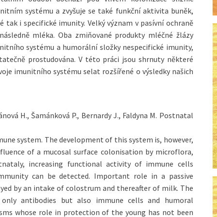
itním systému a zvyšuje se také funkční aktivita buněk,
 tak i specifické imunity. Velký význam v pasívní ochraně
 následně mléka. Oba zmiňované produkty mléčné žlázy
unitního systému a humorální složky nespecifické imunity,
statečně prostudována. V této práci jsou shrnuty některé
voje imunitního systému selat rozšířené o výsledky našich
ěpánová H., Šamánková P., Bernardy J., Faldyna M. Postnatal
mmune system. The development of this system is, however,
nfluence of a mucosal surface colonisation by microflora,
ataly, increasing functional activity of immune cells
immunity can be detected. Important role in a passive
layed by an intake of colostrum and thereafter of milk. The
only antibodies but also immune cells and humoral
ms whose role in protection of the young has not been