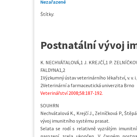
Nezařazené
Štítky:
Postnatální vývoj i
K. NECHVÁTALOVÁ,1 J. KREJČÍ,1 P. ZELNÍČKO
FALDYNA1,2
1Výzkumný ústav veterinárního lékařství, v. v. i
2Veterinární a farmaceutická univerzita Brno
Veterinářství 2008;58:187-192.
SOUHRN
Nechvátalová K., Krejčí J., Zelníčková P., Ště
vývoj imunitního systému prasat.
Selata se rodí s relativně vyzrálým imuni
narození zcela ukončen. V časném postna