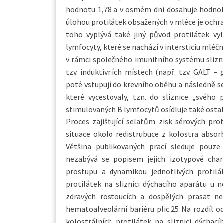
hodnotu 1,78 a v osmém dni dosahuje hodnoty 
úlohou protilátek obsažených v mléce je ochra
toho vyplývá také jiný původ protilátek v
lymfocyty, které se nachází v intersticiu mlé
v rámci společného imunitního systému slizn
tzv. induktivních místech (např. tzv. GALT – 
poté vstupují do krevního oběhu a následně se
které vycestovaly, tzn. do sliznice „svého
stimulovaných B lymfocytů osídluje také ostatn
Proces zajišťující selatům zisk sérových pr
situace okolo redistrubuce z kolostra absor
Většina publikovaných prací sleduje pouze
nezabývá se popisem jejich izotypové chara
prostupu a dynamikou jednotlivých protilát
protilátek na sliznici dýchacího aparátu u n
zdravých rostoucích a dospělých prasat n
hematoalveolární bariéru plic.25 Na rozdíl o
kolostrálních protilátek na sliznici dýcha