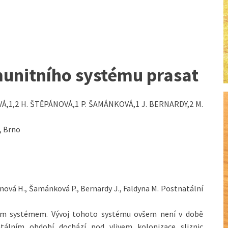
munitního systému prasat
VÁ,1,2 H. ŠTĚPÁNOVÁ,1 P. ŠAMÁNKOVÁ,1 J. BERNARDY,2 M.
., Brno
pánová H., Šamánková P., Bernardy J., Faldyna M. Postnatální
tním systémem. Vývoj tohoto systému ovšem není v době
tálním období dochází pod vlivem kolonizace sliznic