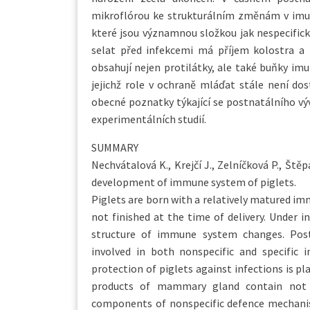
mikroflórou ke strukturálním změnám v imun
které jsou významnou složkou jak nespecifické
selat před infekcemi má příjem kolostra a
obsahují nejen protilátky, ale také buňky im
jejichž role v ochraně mláďat stále není do
obecné poznatky týkající se postnatálního vý
experimentálních studií.
SUMMARY
Nechvátalová K., Krejčí J., Zelníčková P., Št
development of immune system of piglets.
Piglets are born with a relatively matured i
not finished at the time of delivery. Under i
structure of immune system changes. Postn
involved in both nonspecific and specific 
protection of piglets against infections is p
products of mammary gland contain not 
components of nonspecific defence mechanis