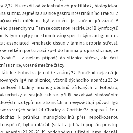
2,22. Na rozdíl od kolostrálních protilátek, biologickou
na sliznic, zejména sliznice gastrointestinálního traktu. Z
ylučovaných mlékem. IgA v mléce je tvořeno převážně B
čného parenchymu. Tam se dostanou recirkulací B lymfocytů
ic: B lymfocyty jsou stimulovány specifickým antigenem v
gut-associated lymphatic tissue v lamina propria střeva),
 ve velkém počtu vrací zpět do lamina propria sliznice, ze
 původu“ – v našem případě do sliznice střeva, ale část
í sliznice, včetně mléčné žlázy.
otilátek z kolostra je dobře známý.22 Poněkud nejasná je
bovaných IgA na sliznice, včetně dýchacího aparátu.23,24
 celkové hladiny imunoglobulinů získaných z kolostra,
kteristiky a stejně tak se příliš nezabývá sledováním
kových izotypů na sliznicích a nevysvětlují původ IgG
ovorozených selat.24 Charley a Corthier25 popisují, že u
edochází k průniku imunoglobulinů přes nepoškozenou
d dospělců, byl u mláďat (selat a jehňat) popsán prostup
cího aparátu.23,26-28 K podobnému zjištění jsme dospěli