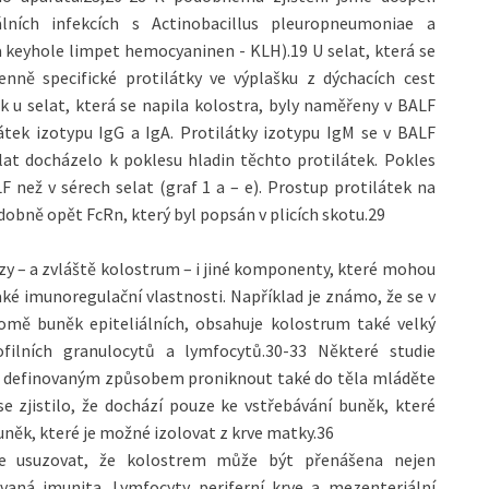
ních infekcích s Actinobacillus pleuropneumoniae a
keyhole limpet hemocyaninen - KLH).19 U selat, která se
enně specifické protilátky ve výplašku z dýchacích cest
k u selat, která se napila kolostra, byly naměřeny v BALF
átek izotypu IgG a IgA. Protilátky izotypu IgM se v BALF
lat docházelo k poklesu hladin těchto protilátek. Pokles
 než v sérech selat (graf 1 a – e). Prostup protilátek na
obně opět FcRn, který byl popsán v plicích skotu.29
zy – a zvláště kolostrum – i jiné komponenty, které mohou
ké imunoregulační vlastnosti. Například je známo, že se v
romě buněk epiteliálních, obsahuje kolostrum také velký
ilních granulocytů a lymfocytů.30-33 Některé studie
ela definovaným způsobem proniknout také do těla mláděte
e zjistilo, že dochází pouze ke vstřebávání buněk, které
uněk, které je možné izolovat z krve matky.36
me usuzovat, že kolostrem může být přenášena nejen
vaná imunita. Lymfocyty periferní krve a mezenteriální