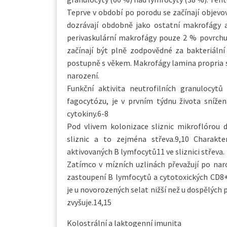
Teprve v období po porodu se začínají objevov
dozrávají obdobně jako ostatní makrofágy a
perivaskulární makrofágy pouze 2 % povrchu k
začínají být plně zodpovědné za bakteriální
postupně s věkem. Makrofágy lamina propria s
narození.
Funkční aktivita neutrofilních granulocy
fagocytózu, je v prvním týdnu života snížen
cytokiny.6-8
Pod vlivem kolonizace sliznic mikroflórou
sliznic a to zejména střeva.9,10 Charakt
aktivovaných B lymfocytů11 ve sliznici střeva.
Zatímco v mízních uzlinách převažují po na
zastoupení B lymfocytů a cytotoxických CD8+
je u novorozených selat nižší než u dospělých
zvyšuje.14,15
Kolostrální a laktogenní imunita