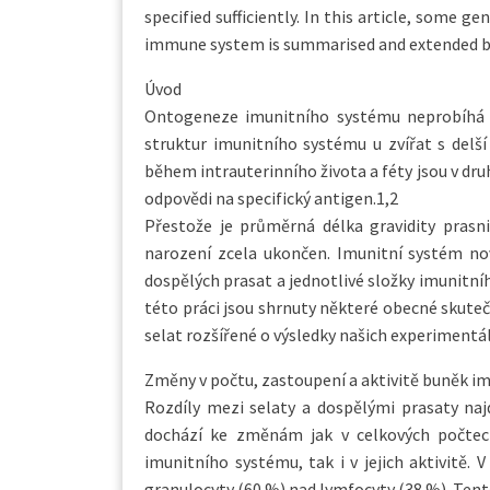
specified sufficiently. In this article, some
immune system is summarised and extended by 
Úvod
Ontogeneze imunitního systému neprobíhá u 
struktur imunitního systému u zvířat s delš
během intrauterinního života a féty jsou v dr
odpovědi na specifický antigen.1,2
Přestože je průměrná délka gravidity prasn
narození zcela ukončen. Imunitní systém n
dospělých prasat a jednotlivé složky imunitní
této práci jsou shrnuty některé obecné skuteč
selat rozšířené o výsledky našich experimentál
Změny v počtu, zastoupení a aktivitě buněk i
Rozdíly mezi selaty a dospělými prasaty na
dochází ke změnám jak v celkových počtec
imunitního systému, tak i v jejich aktivitě. V
granulocyty (60 %) nad lymfocyty (38 %). Tent