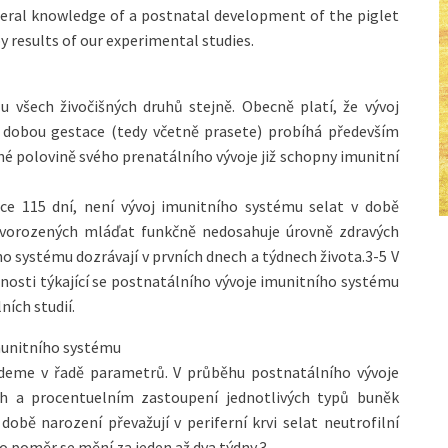
 general knowledge of a postnatal development of the piglet
results of our experimental studies.
všech živočišných druhů stejně. Obecně platí, že vývoj
í dobou gestace (tedy včetně prasete) probíhá především
uhé polovině svého prenatálního vývoje již schopny imunitní
ice 115 dní, není vývoj imunitního systému selat v době
ovorozených mláďat funkčně nedosahuje úrovně zdravých
ho systému dozrávají v prvních dnech a týdnech života.3-5 V
nosti týkající se postnatálního vývoje imunitního systému
ních studií.
munitního systému
jdeme v řadě parametrů. V průběhu postnatálního vývoje
h a procentuelním zastoupení jednotlivých typů buněk
 době narození převažují v periferní krvi selat neutrofilní
o poměr se mění za jeden až dva týdny.3