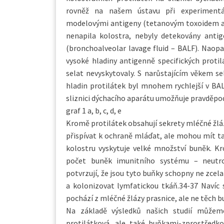
rovněž na našem ústavu při experimentál
modelovými antigeny (tetanovým toxoidem a 
nenapila kolostra, nebyly detekovány antig
(bronchoalveolar lavage fluid – BALF). Naopa
vysoké hladiny antigenně specifických protil
selat nevyskytovaly. S narůstajícím věkem se
hladin protilátek byl mnohem rychlejší v BALF
sliznici dýchacího aparátu umožňuje pravděpod
graf 1 a, b, c, d, e
Kromě protilátek obsahují sekrety mléčné žlá
přispívat k ochraně mláďat, ale mohou mít ta
kolostru vyskytuje velké množství buněk. K
počet buněk imunitního systému – neutrof
potvrzují, že jsou tyto buňky schopny ne zc
a kolonizovat lymfatickou tkáň.34-37 Navíc s
pochází z mléčné žlázy prasnice, ale ne těch b
Na základě výsledků našich studií může
protilátková, ale také buňkami-zprostředko