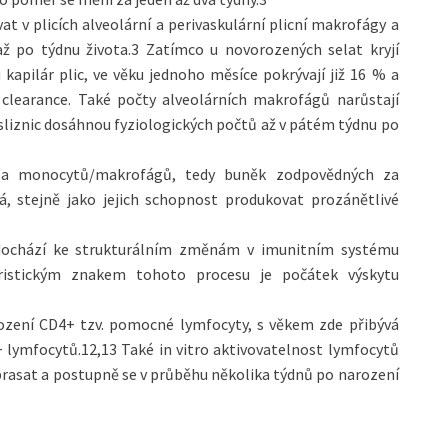
at v plicích alveolární a perivaskulární plicní makrofágy a
ž po týdnu života.3 Zatímco u novorozených selat kryjí
apilár plic, ve věku jednoho měsíce pokrývají již 16 % a
 clearance. Také počty alveolárních makrofágů narůstají
liznic dosáhnou fyziologických počtů až v pátém týdnu po
tů a monocytů/makrofágů, tedy buněk zodpovědných za
á, stejně jako jejich schopnost produkovat prozánětlivé
 dochází ke strukturálním změnám v imunitním systému
eristickým znakem tohoto procesu je počátek výskytu
rození CD4+ tzv. pomocné lymfocyty, s věkem zde přibývá
 lymfocytů.12,13 Také in vitro aktivovatelnost lymfocytů
 prasat a postupně se v průběhu několika týdnů po narození