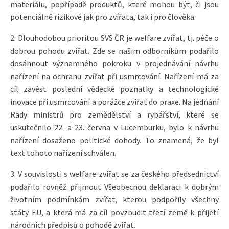
materiálu, popřípadě produktů, které mohou být, či jsou
potenciálně rizikové jak pro zvířata, tak i pro člověka.
2. Dlouhodobou prioritou SVS ČR je welfare zvířat, tj. péče o
dobrou pohodu zvířat. Zde se našim odborníkům podařilo
dosáhnout významného pokroku v projednávání návrhu
nařízení na ochranu zvířat při usmrcování. Nařízení má za
cíl zavést poslední vědecké poznatky a technologické
inovace při usmrcování a porážce zvířat do praxe. Na jednání
Rady ministrů pro zemědělství a rybářství, které se
uskutečnilo 22. a 23. června v Lucemburku, bylo k návrhu
nařízení dosaženo politické dohody. To znamená, že byl
text tohoto nařízení schválen.
3. V souvislosti s welfare zvířat se za českého předsednictví
podařilo rovněž přijmout Všeobecnou deklaraci k dobrým
životním podmínkám zvířat, kterou podpořily všechny
státy EU, a která má za cíl povzbudit třetí země k přijetí
národních předpisů o pohodě zvířat.