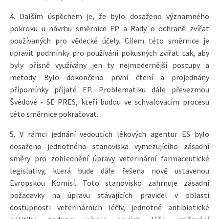
4. Dalším úspěchem je, že bylo dosaženo významného
pokroku u návrhu směrnice EP a Rady o ochraně zvířat
používaných pro vědecké účely. Cílem této směrnice je
upravit podmínky pro používání pokusných zvířat tak, aby
byly přísně využívány jen ty nejmodernější postupy a
metody. Bylo dokončeno první čtení a projednány
připomínky přijaté EP. Problematiku dále převezmou
Švédové - SE PRES, kteří budou ve schvalovacím procesu
této směrnice pokračovat.
5. V rámci jednání vedoucích lékových agentur ES bylo
dosaženo jednotného stanoviska vymezujícího zásadní
směry pro zohlednění úpravy veterinární farmaceutické
legislativy, která bude dále řešena nově ustavenou
Evropskou Komisí. Toto stanovisko zahrnuje zásadní
požadavky na úpravu stávajících pravidel v oblasti
dostupnosti veterinárních léčiv, jednotné antibiotické