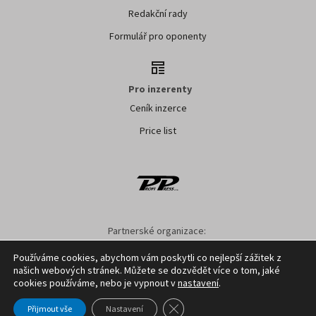
Redakční rady
Formulář pro oponenty
Pro inzerenty
Ceník inzerce
Price list
Partnerské organizace:
AK ČR
ZS ČR
ASZ ČR
SMA ČR
SDZT
Používáme cookies, abychom vám poskytli co nejlepší zážitek z
našich webových stránek. Můžete se dozvědět více o tom, jaké
Nastavení cookies
GDPR
Facebook
Kontakt
cookies používáme, nebo je vypnout v
nastavení
.
Zavřít cookie lištu GDPR
Přijmout vše
Nastavení
Copyright ©
2026
Profi Press s.r.o.