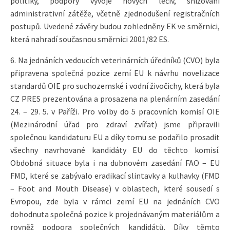
politiky, podpory vývoje nových léčiv, snižování
administrativní zátěže, včetně zjednodušení registračních
postupů. Uvedené závěry budou zohledněny EK ve směrnici,
která nahradí současnou směrnici 2001/82 ES.
6. Na jednáních vedoucích veterinárních úředníků (CVO) byla
připravena společná pozice zemí EU k návrhu novelizace
standardů OIE pro suchozemské i vodní živočichy, která byla
CZ PRES prezentována a prosazena na plenárním zasedání
24. – 29. 5. v Paříži. Pro volby do 5 pracovních komisí OIE
(Mezinárodní úřad pro zdraví zvířat) jsme připravili
společnou kandidaturu EU a díky tomu se podařilo prosadit
všechny navrhované kandidáty EU do těchto komisí.
Obdobná situace byla i na dubnovém zasedání FAO – EU
FMD, které se zabývalo eradikací slintavky a kulhavky (FMD
– Foot and Mouth Disease) v oblastech, které sousedí s
Evropou, zde byla v rámci zemí EU na jednáních CVO
dohodnuta společná pozice k projednávaným materiálům a
rovněž podpora společných kandidátů. Díky těmto