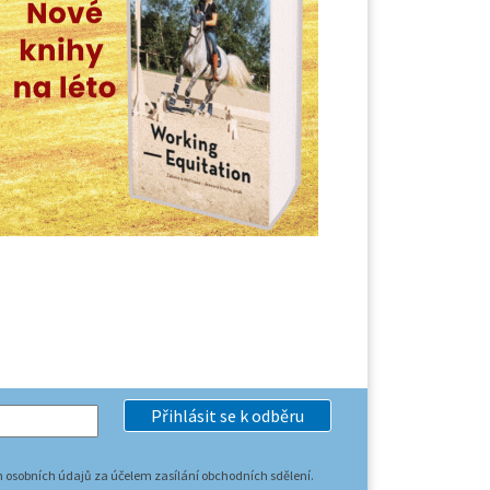
Přihlásit se k odběru
 osobních údajů za účelem zasílání obchodních sdělení.