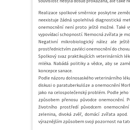
souvislost nebyla dosud prokázána, ale také n
Realizace spolkové směrnice poskytne země
neexistuje žádná spolehlivá diagnostická me
onemocnění není proto ještě možné. Také vy
vypovídací schopností. Nemocná zvířata je mo
Negativní mikrobiologický nález ale ješ
prostřednictvím zavléci onemocnění do chovu
Spolkový svaz praktikujících veterinárních lé
mléka. Nabádá politiky a vědce, aby se zaměř
koncepce sanace.
Podle názoru dolnosaského veterinárního lékař
diskusi o paratuberkulóze a onemocnění Morb
jako na celospolečenský problém. Podle jeh
způsobem přenosu původce onemocnění. Po
životního prostředí původcem onemocnění – 
zelenina, divoká zvěř, domácí zvířata apod. 
výraznějším způsobem svoji pozornost na tato