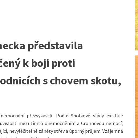
ecka představila
ený k boji proti
odnicích s chovem skotu,
onemocnění přežvýkavců. Podle Spolkové vlády existuje
souvislost mezi tímto onemocněním a Crohnovou nemocí,
vající, nevyléčitelné záněty střev a úporný průjem. Vzájemná