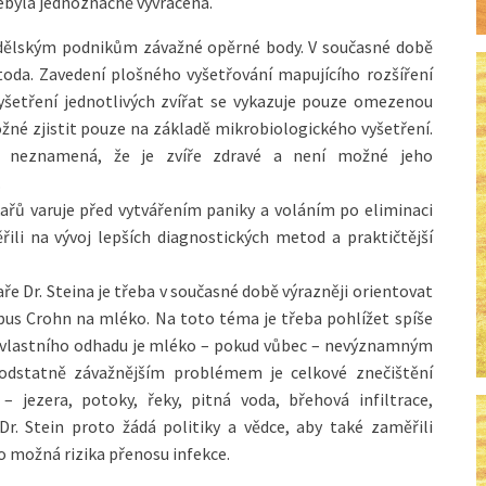
ebyla jednoznačně vyvrácena.
dělským podnikům závažné opěrné body. V současné době
toda. Zavedení plošného vyšetřování mapujícího rozšíření
šetření jednotlivých zvířat se vykazuje pouze omezenou
žné zjistit pouze na základě mikrobiologického vyšetření.
tě neznamená, že je zvíře zdravé a není možné jeho
.
kařů varuje před vytvářením paniky a voláním po eliminaci
ili na vývoj lepších diagnostických metod a praktičtější
e Dr. Steina je třeba v současné době výrazněji orientovat
us Crohn na mléko. Na toto téma je třeba pohlížet spíše
o vlastního odhadu je mléko – pokud vůbec – nevýznamným
dstatně závažnějším problémem je celkové znečištění
jezera, potoky, řeky, pitná voda, břehová infiltrace,
Dr. Stein proto žádá politiky a vědce, aby také zaměřili
 možná rizika přenosu infekce.