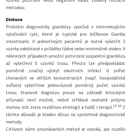
vzorků pozitivní nebo negativní nález získaný flotační
metodou.
Diskuse
Problém diagnostiky giardiózy spočívá v intermitujícím
vylučování cyst, které je typické pro bičíkovce Giardia
intestinalis. U jednotlivých pacientů je nutné vyšetřit 3
vzorky odebírané v průběhu týdne nebo minimálně obden. V
některých případech umožní potvrzení suspektní giardiózy
až vyšetření 5 vzorků trusu. Přesto lze předpokládat
poměrně značný výskyt okultních infekcí. U zvířat
chovaných ve větších koncentracích (např. hospodářská
zvířata) vyšetříme jednorázově poměrný počet vzorků
trusu. Stanovit diagnózu pouze na základě klinických
příznaků není možné, neboť střídavé vodnaté průjmy
15-18
mohou mít zcela rozdílnou etiologii a tudíž i terapii.
Z
těchto důvodů je kladen důraz na spolehlivé diagnostické
metody.
Citlivost námi srovnávaných metod je vysoká, ale rozdíly