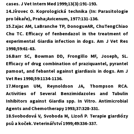
cases. J Vet Intern Med 1999;13(3):191-193.
14.Jírovec O. Koprologická technika (In: Parasitologie
pro lékaře), Praha;Avicenum, 1977:131-136.
15.Zajac AM, LaBranche TP, DonogueAR, ChuTengChiao
Chu TC. Efficacy of fenbendazol in the treatment of
experimental Giardia infection in dogs. Am J Vet Res
1998;59:61-63.
16.Barr SC, Bowman DD, Frongillo MF, Joseph, SL.
Efficacy of drug combination of praziquantel, pyrantel
pamoat, and febantel against giardiasis in dogs. Am J
Vet Res 1998;59:1134-1136.
17.Morgan UM, Reynoldson JA, Thompson RCA.
Activities of Several Benzimidazoles and Tubulin
Inhibitors against Giardia spp. In Vitro. Antimicrobial
Agents and Chemotherapy 1993;37:328-331.
18.Svobodová V, Svoboda M, Lizoň P. Terapie giardiózy
psů a koček. Veterinářství 1999;49:336-337.