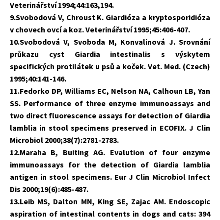
Veterinářství 1994;44:163,194.
9.Svobodová V, Chroust K. Giardióza a kryptosporidióza
v chovech ovcí a koz. Veterinářství 1995;45:406-407.
10.Svobodová V, Svoboda M, Konvalinová J. Srovnání
průkazu cyst Giardia intestinalis s výskytem
specifických protilátek u psů a koček. Vet. Med. (Czech)
1995;40:141-146.
11.Fedorko DP, Williams EC, Nelson NA, Calhoun LB, Yan
SS. Performance of three enzyme immunoassays and
two direct fluorescence assays for detection of Giardia
lamblia in stool specimens preserved in ECOFIX. J Clin
Microbiol 2000;38(7):2781-2783.
12.Maraha B, Buiting AG. Evalution of four enzyme
immunoassays for the detection of Giardia lamblia
antigen in stool specimens. Eur J Clin Microbiol Infect
Dis 2000;19(6):485-487.
13.Leib MS, Dalton MN, King SE, Zajac AM. Endoscopic
aspiration of intestinal contents in dogs and cats: 394