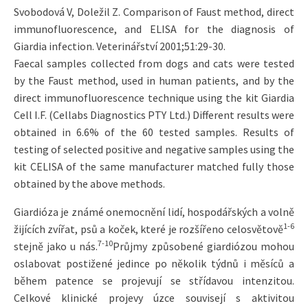
Svobodová V, Doležil Z. Comparison of Faust method, direct
immunofluorescence, and ELISA for the diagnosis of
Giardia infection. Veterinářství 2001;51:29-30.
Faecal samples collected from dogs and cats were tested
by the Faust method, used in human patients, and by the
direct immunofluorescence technique using the kit Giardia
Cell I.F. (Cellabs Diagnostics PTY Ltd.) Different results were
obtained in 6.6% of the 60 tested samples. Results of
testing of selected positive and negative samples using the
kit CELISA of the same manufacturer matched fully those
obtained by the above methods.
Giardióza je známé onemocnění lidí, hospodářských a volně
1-6
žijících zvířat, psů a koček, které je rozšířeno celosvětově
7-10
stejně jako u nás.
Průjmy způsobené giardiózou mohou
oslabovat postižené jedince po několik týdnů i měsíců a
během patence se projevují se střídavou intenzitou.
Celkové klinické projevy úzce souvisejí s aktivitou