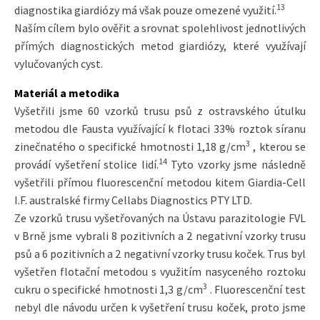
13
diagnostika giardiózy má však pouze omezené využití.
Naším cílem bylo ověřit a srovnat spolehlivost jednotlivých
přímých diagnostických metod giardiózy, které využívají
vylučovaných cyst.
Materiál a metodika
Vyšetřili jsme 60 vzorků trusu psů z ostravského útulku
metodou dle Fausta využívající k flotaci 33% roztok síranu
3
zinečnatého o specifické hmotnosti 1,18 g/cm
, kterou se
14
provádí vyšetření stolice lidí.
Tyto vzorky jsme následně
vyšetřili přímou fluorescenční metodou kitem Giardia-Cell
I.F. australské firmy Cellabs Diagnostics PTY LTD.
Ze vzorků trusu vyšetřovaných na Ústavu parazitologie FVL
v Brně jsme vybrali 8 pozitivních a 2 negativní vzorky trusu
psů a 6 pozitivních a 2 negativní vzorky trusu koček. Trus byl
vyšetřen flotační metodou s využitím nasyceného roztoku
3
cukru o specifické hmotnosti 1,3 g/cm
. Fluorescenční test
nebyl dle návodu určen k vyšetření trusu koček, proto jsme