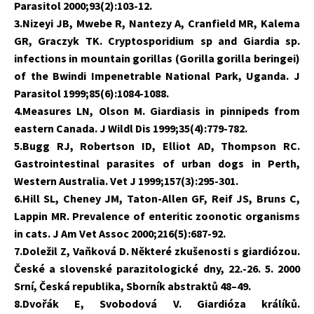
Parasitol 2000;93(2):103-12.
3.Nizeyi JB, Mwebe R, Nantezy A, Cranfield MR, Kalema
GR, Graczyk TK. Cryptosporidium sp and Giardia sp.
infections in mountain gorillas (Gorilla gorilla beringei)
of the Bwindi Impenetrable National Park, Uganda. J
Parasitol 1999;85(6):1084-1088.
4.Measures LN, Olson M. Giardiasis in pinnipeds from
eastern Canada. J Wildl Dis 1999;35(4):779-782.
5.Bugg RJ, Robertson ID, Elliot AD, Thompson RC.
Gastrointestinal parasites of urban dogs in Perth,
Western Australia. Vet J 1999;157(3):295-301.
6.Hill SL, Cheney JM, Taton-Allen GF, Reif JS, Bruns C,
Lappin MR. Prevalence of enteritic zoonotic organisms
in cats. J Am Vet Assoc 2000;216(5):687-92.
7.Doležil Z, Vaňková D. Některé zkušenosti s giardiózou.
České a slovenské parazitologické dny, 22.-26. 5. 2000
Srní, Česká republika, Sborník abstraktů 48–49.
8.Dvořák E, Svobodová V. Giardióza králíků.