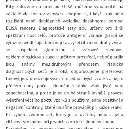
Kity založené na principu ELISA můžeme vyhodnotit na
základě vlastních zrakových schopností, i když exaktního
rozlišení např. dubiózních výsledků dosáhneme pomocí
ELISA readeru. Diagnostické sety jsou určeny pro širší
spektrum hostitelů, protože antigenní variace giardií se
výrazně neodlišují. Umožňují tak vyšetřit různé druhy zvířat
se suspektní giardiózou a zároveň sledovat
epidemiologickou situaci v určitém prostředí, neboť giardie
jsou známy mezidruhovým přenosem. Nabídka
diagnostických setů je široká, doporučujeme preferovat
takový, jenž umožňuje vyšetření jednotlivých vzorků a nejen
předem daný počet. Finanční stránka však jistě není
zanedbatelná, a proto je na druhé straně levnější provést
vyšetření většího počtu vzorků s použitím jedné pozitivní a
negativní kontroly, které musíme provádět při každé reakci.
Při výběru zvolíme set, který je již ověřený nebo si jeho
citlivost srovnáme při prvních vzorcích s jinou metodou.
Parazitózy se zoonotickým potenciálem a oportunní