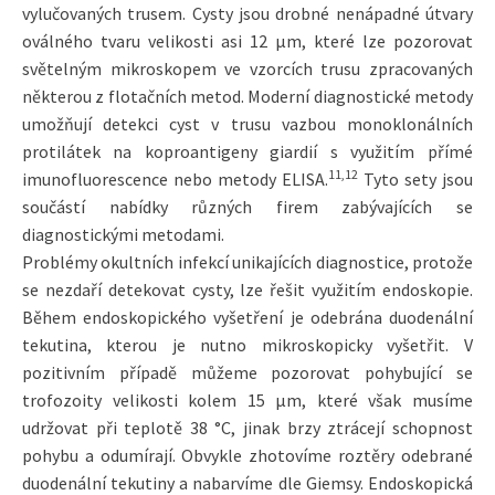
vylučovaných trusem. Cysty jsou drobné nenápadné útvary
oválného tvaru velikosti asi 12 µm, které lze pozorovat
světelným mikroskopem ve vzorcích trusu zpracovaných
některou z flotačních metod. Moderní diagnostické metody
umožňují detekci cyst v trusu vazbou monoklonálních
protilátek na koproantigeny giardií s využitím přímé
11,12
imunofluorescence nebo metody ELISA.
Tyto sety jsou
součástí nabídky různých firem zabývajících se
diagnostickými metodami.
Problémy okultních infekcí unikajících diagnostice, protože
se nezdaří detekovat cysty, lze řešit využitím endoskopie.
Během endoskopického vyšetření je odebrána duodenální
tekutina, kterou je nutno mikroskopicky vyšetřit. V
pozitivním případě můžeme pozorovat pohybující se
trofozoity velikosti kolem 15 µm, které však musíme
udržovat při teplotě 38 °C, jinak brzy ztrácejí schopnost
pohybu a odumírají. Obvykle zhotovíme roztěry odebrané
duodenální tekutiny a nabarvíme dle Giemsy. Endoskopická