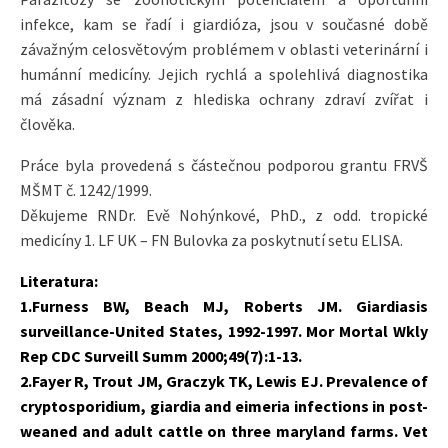
infekce, kam se řadí i giardióza, jsou v současné době
závažným celosvětovým problémem v oblasti veterinární i
humánní medicíny. Jejich rychlá a spolehlivá diagnostika
má zásadní význam z hlediska ochrany zdraví zvířat i
člověka.
Práce byla provedená s částečnou podporou grantu FRVŠ
MŠMT č. 1242/1999.
Děkujeme RNDr. Evě Nohýnkové, PhD., z odd. tropické
medicíny 1. LF UK – FN Bulovka za poskytnutí setu ELISA.
Literatura:
1.Furness BW, Beach MJ, Roberts JM. Giardiasis
surveillance-United States, 1992-1997. Mor Mortal Wkly
Rep CDC Surveill Summ 2000;49(7):1-13.
2.Fayer R, Trout JM, Graczyk TK, Lewis EJ. Prevalence of
cryptosporidium, giardia and eimeria infections in post-
weaned and adult cattle on three maryland farms. Vet