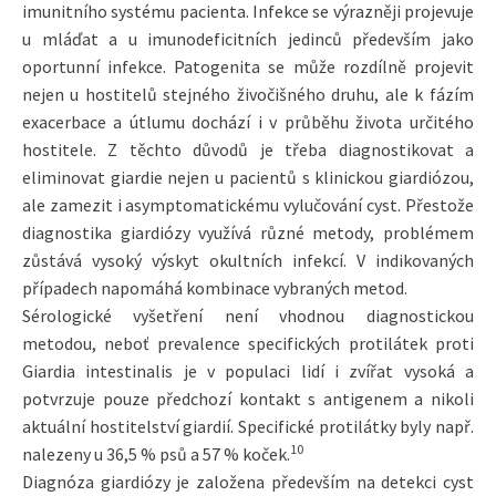
imunitního systému pacienta. Infekce se výrazněji projevuje
u mláďat a u imunodeficitních jedinců především jako
oportunní infekce. Patogenita se může rozdílně projevit
nejen u hostitelů stejného živočišného druhu, ale k fázím
exacerbace a útlumu dochází i v průběhu života určitého
hostitele. Z těchto důvodů je třeba diagnostikovat a
eliminovat giardie nejen u pacientů s klinickou giardiózou,
ale zamezit i asymptomatickému vylučování cyst. Přestože
diagnostika giardiózy využívá různé metody, problémem
zůstává vysoký výskyt okultních infekcí. V indikovaných
případech napomáhá kombinace vybraných metod.
Sérologické vyšetření není vhodnou diagnostickou
metodou, neboť prevalence specifických protilátek proti
Giardia intestinalis je v populaci lidí i zvířat vysoká a
potvrzuje pouze předchozí kontakt s antigenem a nikoli
aktuální hostitelství giardií. Specifické protilátky byly např.
10
nalezeny u 36,5 % psů a 57 % koček.
Diagnóza giardiózy je založena především na detekci cyst