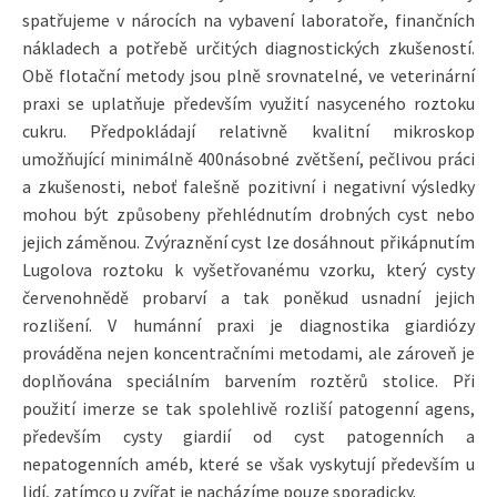
spatřujeme v nárocích na vybavení laboratoře, finančních
nákladech a potřebě určitých diagnostických zkušeností.
Obě flotační metody jsou plně srovnatelné, ve veterinární
praxi se uplatňuje především využití nasyceného roztoku
cukru. Předpokládají relativně kvalitní mikroskop
umožňující minimálně 400násobné zvětšení, pečlivou práci
a zkušenosti, neboť falešně pozitivní i negativní výsledky
mohou být způsobeny přehlédnutím drobných cyst nebo
jejich záměnou. Zvýraznění cyst lze dosáhnout přikápnutím
Lugolova roztoku k vyšetřovanému vzorku, který cysty
červenohnědě probarví a tak poněkud usnadní jejich
rozlišení. V humánní praxi je diagnostika giardiózy
prováděna nejen koncentračními metodami, ale zároveň je
doplňována speciálním barvením roztěrů stolice. Při
použití imerze se tak spolehlivě rozliší patogenní agens,
především cysty giardií od cyst patogenních a
nepatogenních améb, které se však vyskytují především u
lidí, zatímco u zvířat je nacházíme pouze sporadicky.