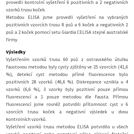
provedli kontrolní vyšetření 6 pozitivních a 2 negativních
vzorků trusu koček.
Metodou ELISA jsme provedli vyšetření na vybraných
pozitivních vzorcích trusu 8 psů a 6 koček a negativních 2
psů a 2 koček pomocí setu Giardia CELISA stejné australské
firmy.
Výsledky
Vyšetřením vzorků trusu 60 psů z ostravského útulku
Faustovou metodou byly cysty zjištěny ve 25 vzorcích (41,6
%), detekcí cyst metodou přímé fluorescence bylo
pozitivních 28 vzorků (46,6 %). Diskrepance vznikla u 4
vzorků (6,6 %), 3 vzorky byly pozitivní pouze přímou
fluorescencí a 1 pouze metodou dle Fausta. Přímou
fluorescencí jsme rovněž potvrdili přítomnost cyst v 6
vzorcích trusu koček a negativní výsledek u dvou
kontrolních vzorků.
Vyšetření vzorků trusu metodou ELISA potvrdilo u všech