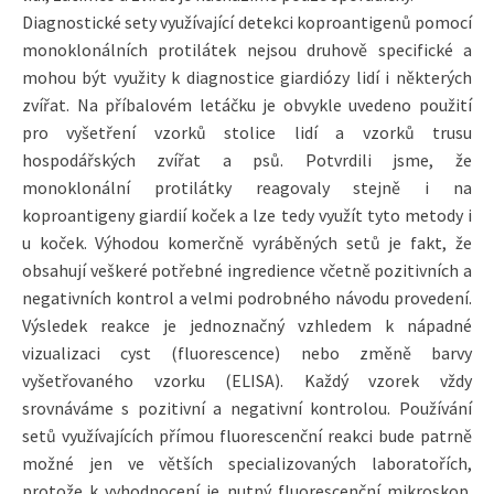
Diagnostické sety využívající detekci koproantigenů pomocí
monoklonálních protilátek nejsou druhově specifické a
mohou být využity k diagnostice giardiózy lidí i některých
zvířat. Na příbalovém letáčku je obvykle uvedeno použití
pro vyšetření vzorků stolice lidí a vzorků trusu
hospodářských zvířat a psů. Potvrdili jsme, že
monoklonální protilátky reagovaly stejně i na
koproantigeny giardií koček a lze tedy využít tyto metody i
u koček. Výhodou komerčně vyráběných setů je fakt, že
obsahují veškeré potřebné ingredience včetně pozitivních a
negativních kontrol a velmi podrobného návodu provedení.
Výsledek reakce je jednoznačný vzhledem k nápadné
vizualizaci cyst (fluorescence) nebo změně barvy
vyšetřovaného vzorku (ELISA). Každý vzorek vždy
srovnáváme s pozitivní a negativní kontrolou. Používání
setů využívajících přímou fluorescenční reakci bude patrně
možné jen ve větších specializovaných laboratořích,
protože k vyhodnocení je nutný fluorescenční mikroskop.