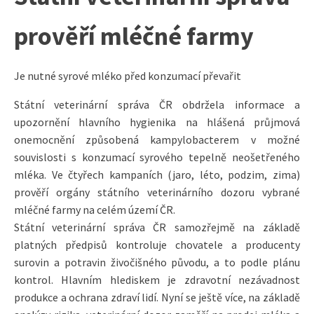
prověří mléčné farmy
Je nutné syrové mléko před konzumací převařit
Státní veterinární správa ČR obdržela informace a
upozornění hlavního hygienika na hlášená průjmová
onemocnění způsobená kampylobacterem v možné
souvislosti s konzumací syrového tepelně neošetřeného
mléka. Ve čtyřech kampaních (jaro, léto, podzim, zima)
prověří orgány státního veterinárního dozoru vybrané
mléčné farmy na celém území ČR.
Státní veterinární správa ČR samozřejmě na základě
platných předpisů kontroluje chovatele a producenty
surovin a potravin živočišného původu, a to podle plánu
kontrol. Hlavním hlediskem je zdravotní nezávadnost
produkce a ochrana zdraví lidí. Nyní se ještě více, na základě