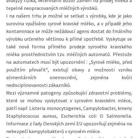
analýzy rizika, veterinární dozor zaměří na prodej mléka a
tepelně neopracovaných mléčných výrobků.
I na našem trhu je možné se setkat s výrobky, kde je jako
surovina využíváno syrové kravské mléko, a v případě jeho
kontaminace se může nežádoucí agens dostat do finálního
výrobku určeného většinou k přímé spotřebě. Vyskytuje se
také nová forma přímého prodeje syrového kravského
mléka prostřednictvím tzv. mléčných automatů. Přestože
na automatech musí být upozornění : „Syrové mléko, před
použitím převařit“, existují obavy z možnosti vzniku
alimentárních onemocnění, zejména kvůli
nedisciplinovanosti zákazníků.
Mezi významné patogeny způsobující zdravotní problémy,
které se mohou vyskytovat v syrovém kravském mléce,
patří např. Listeria monocytogenes, Campylobacter, kmeny
Staphylococcus aureus, Escherichia coli či Salmonella.
Informace z řady členských zemí EU upozorňují zejména na
nebezpečí kampylobakterů v syrovém mléce.