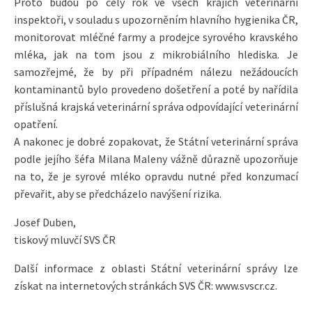
Proto budou po celý rok ve všech krajích veterinární
inspektoři, v souladu s upozorněním hlavního hygienika ČR,
monitorovat mléčné farmy a prodejce syrového kravského
mléka, jak na tom jsou z mikrobiálního hlediska. Je
samozřejmé, že by při případném nálezu nežádoucích
kontaminantů bylo provedeno došetření a poté by nařídila
příslušná krajská veterinární správa odpovídající veterinární
opatření.
A nakonec je dobré zopakovat, že Státní veterinární správa
podle jejího šéfa Milana Maleny vážně důrazně upozorňuje
na to, že je syrové mléko opravdu nutné před konzumací
převařit, aby se předcházelo navýšení rizika.
Josef Duben,
tiskový mluvčí SVS ČR
Další informace z oblasti Státní veterinární správy lze
získat na internetových stránkách SVS ČR: www.svscr.cz.