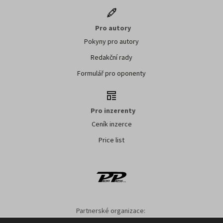
Pro autory
Pokyny pro autory
Redakční rady
Formulář pro oponenty
Pro inzerenty
Ceník inzerce
Price list
Partnerské organizace:
AK ČR
ZS ČR
ASZ ČR
SMA ČR
SDZT