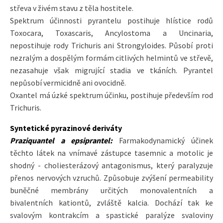
střeva v živém stavu z těla hostitele.
Spektrum účinnosti pyrantelu postihuje hlístice rodů
Toxocara, Toxascaris, Ancylostoma a Uncinaria,
nepostihuje rody Trichuris ani Strongyloides. Působí proti
nezralým a dospělým formám citlivých helmintů ve střevě,
nezasahuje však migrující stadia ve tkáních. Pyrantel
nepůsobí vermicidně ani ovocidně.
Oxantel má úzké spektrum účinku, postihuje především rod
Trichuris.
Syntetické pyrazinové deriváty
Praziquantel a epsiprantel:
Farmakodynamický účinek
těchto látek na vnímavé zástupce tasemnic a motolic je
shodný - choliesterázový antagonismus, který paralyzuje
přenos nervových vzruchů. Způsobuje zvýšení permeability
buněčné membrány určitých monovalentních a
bivalentních kationtů, zvláště kalcia. Dochází tak ke
svalovým kontrakcím a spastické paralýze svaloviny