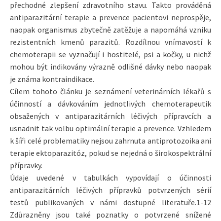
přechodné zlepšení zdravotního stavu. Takto prováděná
antiparazitární terapie a prevence pacientovi neprospěje,
naopak organismus zbytečně zatěžuje a napomáhá vzniku
rezistentních kmenů parazitů. Rozdílnou vnímavostí k
chemoterapii se vyznačují i hostitelé, psi a kočky, u nichž
mohou být indikovány výrazně odlišné dávky nebo naopak
je známa kontraindikace.
Cílem tohoto článku je seznámení veterinárních lékařů s
účinností a dávkováním jednotlivých chemoterapeutik
obsažených v antiparazitárních léčivých přípravcích a
usnadnit tak volbu optimální terapie a prevence. Vzhledem
k šíři celé problematiky nejsou zahrnuta antiprotozoika ani
terapie ektoparazitóz, pokud se nejedná o širokospektrální
přípravky.
Údaje uvedené v tabulkách vypovídají o účinnosti
antiparazitárních léčivých přípravků potvrzených sérií
testů publikovaných v námi dostupné literatuře.1-12
Zdůrazněny jsou také poznatky o potvrzené snížené