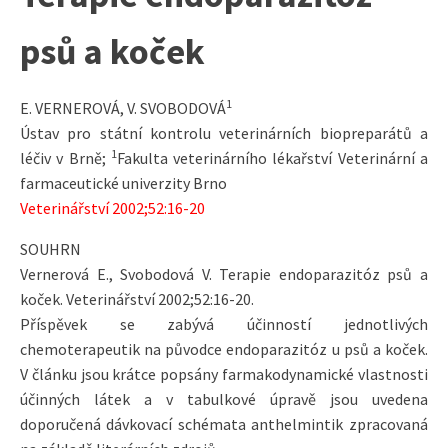
psů a koček
1
E. VERNEROVÁ, V. SVOBODOVÁ
Ústav pro státní kontrolu veterinárních biopreparátů a
1
léčiv v Brně;
Fakulta veterinárního lékařství Veterinární a
farmaceutické univerzity Brno
Veterinářství 2002;52:16-20
SOUHRN
Vernerová E., Svobodová V. Terapie endoparazitóz psů a
koček. Veterinářství 2002;52:16-20.
Příspěvek se zabývá účinností jednotlivých
chemoterapeutik na původce endoparazitóz u psů a koček.
V článku jsou krátce popsány farmakodynamické vlastnosti
účinných látek a v tabulkové úpravě jsou uvedena
doporučená dávkovací schémata anthelmintik zpracovaná