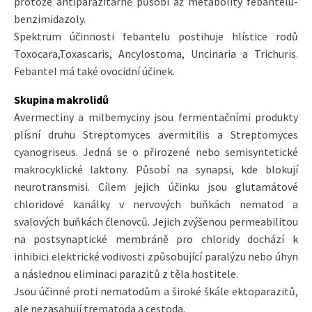
protože antiparazitárně působí až metabolity febantelu-
benzimidazoly.
Spektrum účinnosti febantelu postihuje hlístice rodů
Toxocara,Toxascaris, Ancylostoma, Uncinaria a Trichuris.
Febantel má také ovocidní účinek.
Skupina makrolidů
Avermectiny a milbemyciny jsou fermentačními produkty
plísní druhu Streptomyces avermitilis a Streptomyces
cyanogriseus. Jedná se o přirozené nebo semisyntetické
makrocyklické laktony. Působí na synapsi, kde blokují
neurotransmisi. Cílem jejich účinku jsou glutamátové
chloridové kanálky v nervových buňkách nematod a
svalových buňkách členovců. Jejich zvýšenou permeabilitou
na postsynaptické membráně pro chloridy dochází k
inhibici elektrické vodivosti způsobující paralýzu nebo úhyn
a následnou eliminaci parazitů z těla hostitele.
Jsou účinné proti nematodům a široké škále ektoparazitů,
ale nezasahují trematoda a cestoda.