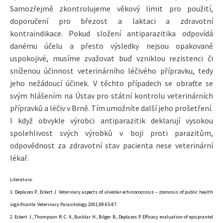
Samozřejmě zkontrolujeme věkový limit pro použití,
doporučení pro březost a laktaci a zdravotní
kontraindikace. Pokud složení antiparazitika odpovídá
danému účelu a přesto výsledky nejsou opakovaně
uspokojivé, musíme zvažovat buď vzniklou rezistenci či
sníženou účinnost veterinárního léčivého přípravku, tedy
jeho nežádoucí účinek. V těchto případech se obraťte se
svým hlášením na Ústav pro státní kontrolu veterinárních
přípravků a léčiv v Brně. Tím umožníte další jeho prošetření.
I když obvykle výrobci antiparazitik deklarují vysokou
spolehlivost svých výrobků v boji proti parazitům,
odpovědnost za zdravotní stav pacienta nese veterinární
lékař.
Literatura:
1. Deplazes P., Eckert J. Veterinary aspects of alveolar echinococcosis – zoonosis of public health
significante. Veterinary Parasitology 2001;98:65-87.
2. Eckert J., Thompson R. C. A., Bucklar H., Bilger B., Deplazes P. Efficacy evaluation of epsiprantel