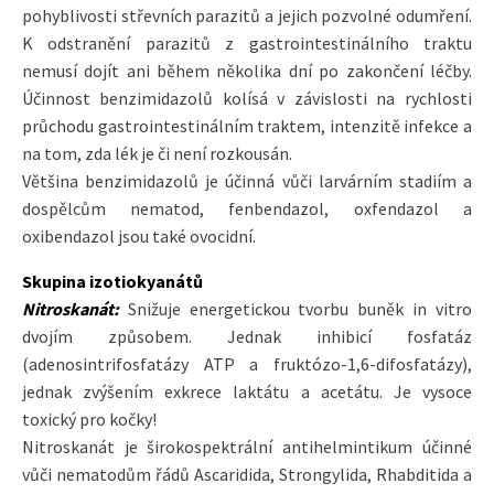
pohyblivosti střevních parazitů a jejich pozvolné odumření.
K odstranění parazitů z gastrointestinálního traktu
nemusí dojít ani během několika dní po zakončení léčby.
Účinnost benzimidazolů kolísá v závislosti na rychlosti
průchodu gastrointestinálním traktem, intenzitě infekce a
na tom, zda lék je či není rozkousán.
Většina benzimidazolů je účinná vůči larvárním stadiím a
dospělcům nematod, fenbendazol, oxfendazol a
oxibendazol jsou také ovocidní.
Skupina izotiokyanátů
Nitroskanát:
Snižuje energetickou tvorbu buněk in vitro
dvojím způsobem. Jednak inhibicí fosfatáz
(adenosintrifosfatázy ATP a fruktózo-1,6-difosfatázy),
jednak zvýšením exkrece laktátu a acetátu. Je vysoce
toxický pro kočky!
Nitroskanát je širokospektrální antihelmintikum účinné
vůči nematodům řádů Ascaridida, Strongylida, Rhabditida a