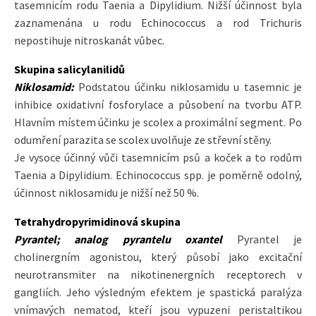
tasemnicím rodu Taenia a Dipylidium. Nižší účinnost byla
zaznamenána u rodu Echinococcus a rod Trichuris
nepostihuje nitroskanát vůbec.
Skupina salicylanilidů
Niklosamid:
Podstatou účinku niklosamidu u tasemnic je
inhibice oxidativní fosforylace a působení na tvorbu ATP.
Hlavním místem účinku je scolex a proximální segment. Po
odumření parazita se scolex uvolňuje ze střevní stěny.
Je vysoce účinný vůči tasemnicím psů a koček a to rodům
Taenia a Dipylidium. Echinococcus spp. je poměrně odolný,
účinnost niklosamidu je nižší než 50 %.
Tetrahydropyrimidinová skupina
Pyrantel; analog pyrantelu oxantel
Pyrantel je
cholinergním agonistou, který působí jako excitační
neurotransmiter na nikotinenergních receptorech v
gangliích. Jeho výsledným efektem je spastická paralýza
vnímavých nematod, kteří jsou vypuzeni peristaltikou