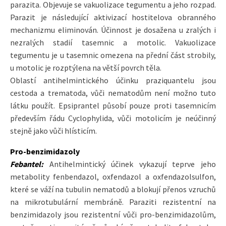
parazita. Objevuje se vakuolizace tegumentu a jeho rozpad.
Parazit je následující aktivizací hostitelova obranného
mechanizmu eliminován. Účinnost je dosažena u zralých i
nezralých stadií tasemnic a motolic. Vakuolizace
tegumentu je u tasemnic omezena na přední část strobily,
u motolic je rozptýlena na větší povrch těla.
Oblastí antihelmintického účinku praziquantelu jsou
cestoda a trematoda, vůči nematodům není možno tuto
látku použít. Epsiprantel působí pouze proti tasemnicím
především řádu Cyclophylida, vůči motolicím je neúčinný
stejně jako vůči hlísticím.
Pro-benzimidazoly
Febantel:
Antihelmintický účinek vykazují teprve jeho
metabolity fenbendazol, oxfendazol a oxfendazolsulfon,
které se váží na tubulin nematodů a blokují přenos vzruchů
na mikrotubulární membráně. Paraziti rezistentní na
benzimidazoly jsou rezistentní vůči pro-benzimidazolům,