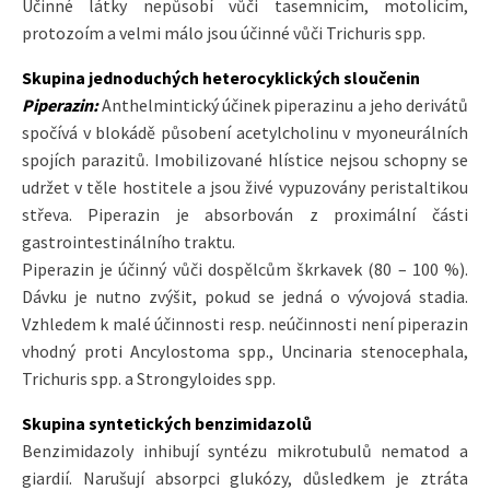
Účinné látky nepůsobí vůči tasemnicím, motolicím,
protozoím a velmi málo jsou účinné vůči Trichuris spp.
Skupina jednoduchých heterocyklických sloučenin
Piperazin:
Anthelmintický účinek piperazinu a jeho derivátů
spočívá v blokádě působení acetylcholinu v myoneurálních
spojích parazitů. Imobilizované hlístice nejsou schopny se
udržet v těle hostitele a jsou živé vypuzovány peristaltikou
střeva. Piperazin je absorbován z proximální části
gastrointestinálního traktu.
Piperazin je účinný vůči dospělcům škrkavek (80 – 100 %).
Dávku je nutno zvýšit, pokud se jedná o vývojová stadia.
Vzhledem k malé účinnosti resp. neúčinnosti není piperazin
vhodný proti Ancylostoma spp., Uncinaria stenocephala,
Trichuris spp. a Strongyloides spp.
Skupina syntetických benzimidazolů
Benzimidazoly inhibují syntézu mikrotubulů nematod a
giardií. Narušují absorpci glukózy, důsledkem je ztráta