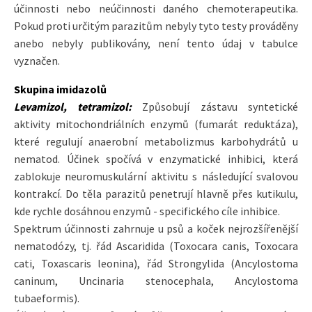
účinnosti nebo neúčinnosti daného chemoterapeutika.
Pokud proti určitým parazitům nebyly tyto testy prováděny
anebo nebyly publikovány, není tento údaj v tabulce
vyznačen.
Skupina imidazolů
Levamizol, tetramizol:
Způsobují zástavu syntetické
aktivity mitochondriálních enzymů (fumarát reduktáza),
které regulují anaerobní metabolizmus karbohydrátů u
nematod. Účinek spočívá v enzymatické inhibici, která
zablokuje neuromuskulární aktivitu s následující svalovou
kontrakcí. Do těla parazitů penetrují hlavně přes kutikulu,
kde rychle dosáhnou enzymů - specifického cíle inhibice.
Spektrum účinnosti zahrnuje u psů a koček nejrozšířenější
nematodózy, tj. řád Ascaridida (Toxocara canis, Toxocara
cati, Toxascaris leonina), řád Strongylida (Ancylostoma
caninum, Uncinaria stenocephala, Ancylostoma
tubaeformis).