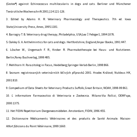
(Cestex®) against Echinococcus multilocularis in dogs and cats. Berliner und Münchener
Tierärztliche Wochenschrift 2001;114:121-126.
3. Edited by Adams H. R. Veterinary Pharmacology and Therapeutics. 7th ed. Iowa
State;University Press, Ames, 1995:1181.
4. Barragry T. B. Veterinary drug therapy, Philadelphia, USA;Lea  Febiger1, 1994:1076.
5. Oakley G. A. Anthelmintics for cats and dogs. Hertfordshire, England;Anpar Books, 1991:447.
6. Lőscher W., Ungemach F. R., Kroker R. Pharmakotherapie bei Haus- und Nutztieren.
Berlin;Parey Buchverlag, 1999:485.
7. Mehlhorn H. Parazitolog in Focus, Heidelberg;Springer-Verlab Berlin, 1998:866.
8. Seznam registrovaných veterinárních léčivých přípravků 2001. Hradec Králové; Nukleus HK,
2001:810.
9. Compedium of Data Sheets for Veterinary Products.Suffolk, Great Britain; NOAH, 1998-99:861.
10. Ľ informatore Farmaceutico di Veterinaria e Zootecnia. Milano-Via Pallizi; OEMFspa,
2000:1375.
11. Het FIDIN Repetitorium Diergeneesmiddelen. Amsterdam; FIDIN, 1996:455.
12. Dictionnaire Médicaments Vétérinaires et des produits de Santé Animale. Maison-
Alfort;Edicions du Point Vétérinaire, 1999:1660.