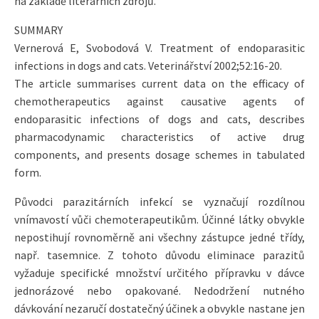
na základě literárních zdrojů.
SUMMARY
Vernerová E, Svobodová V. Treatment of endoparasitic
infections in dogs and cats. Veterinářství 2002;52:16-20.
The article summarises current data on the efficacy of
chemotherapeutics against causative agents of
endoparasitic infections of dogs and cats, describes
pharmacodynamic characteristics of active drug
components, and presents dosage schemes in tabulated
form.
Původci parazitárních infekcí se vyznačují rozdílnou
vnímavostí vůči chemoterapeutikům. Účinné látky obvykle
nepostihují rovnoměrně ani všechny zástupce jedné třídy,
např. tasemnice. Z tohoto důvodu eliminace parazitů
vyžaduje specifické množství určitého přípravku v dávce
jednorázové nebo opakované. Nedodržení nutného
dávkování nezaručí dostatečný účinek a obvykle nastane jen