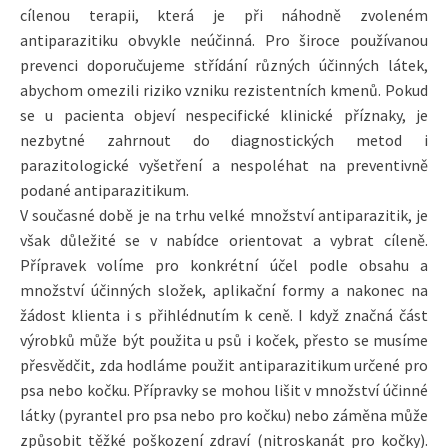
cílenou terapii, která je při náhodně zvoleném
antiparazitiku obvykle neúčinná. Pro široce používanou
prevenci doporučujeme střídání různých účinných látek,
abychom omezili riziko vzniku rezistentních kmenů. Pokud
se u pacienta objeví nespecifické klinické příznaky, je
nezbytné zahrnout do diagnostických metod i
parazitologické vyšetření a nespoléhat na preventivně
podané antiparazitikum.
V současné době je na trhu velké množství antiparazitik, je
však důležité se v nabídce orientovat a vybrat cíleně.
Přípravek volíme pro konkrétní účel podle obsahu a
množství účinných složek, aplikační formy a nakonec na
žádost klienta i s přihlédnutím k ceně. I když značná část
výrobků může být použita u psů i koček, přesto se musíme
přesvědčit, zda hodláme použit antiparazitikum určené pro
psa nebo kočku. Přípravky se mohou lišit v množství účinné
látky (pyrantel pro psa nebo pro kočku) nebo záměna může
způsobit těžké poškození zdraví (nitroskanát pro kočky).