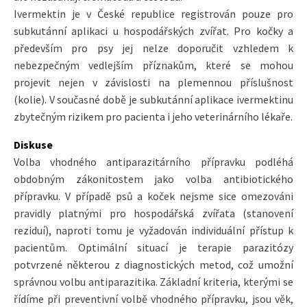
Ivermektin je v České republice registrován pouze pro
subkutánní aplikaci u hospodářských zvířat. Pro kočky a
především pro psy jej nelze doporučit vzhledem k
nebezpečným vedlejším příznakům, které se mohou
projevit nejen v závislosti na plemennou příslušnost
(kolie). V současné době je subkutánní aplikace ivermektinu
zbytečným rizikem pro pacienta i jeho veterinárního lékaře.
Diskuse
Volba vhodného antiparazitárního přípravku podléhá
obdobným zákonitostem jako volba antibiotického
přípravku. V případě psů a koček nejsme sice omezováni
pravidly platnými pro hospodářská zvířata (stanovení
reziduí), naproti tomu je vyžadován individuální přístup k
pacientům. Optimální situací je terapie parazitózy
potvrzené některou z diagnostických metod, což umožní
správnou volbu antiparazitika. Základní kriteria, kterými se
řídíme při preventivní volbě vhodného přípravku, jsou věk,