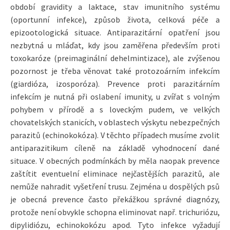
období gravidity a laktace, stav imunitního systému
(oportunní infekce), způsob života, celková péče a
epizootologická situace. Antiparazitární opatření jsou
nezbytná u mláďat, kdy jsou zaměřena především proti
toxokaróze (preimaginální dehelmintizace), ale zvýšenou
pozornost je třeba věnovat také protozoárním infekcím
(giardióza, izosporóza). Prevence proti parazitárním
infekcím je nutná při oslabení imunity, u zvířat s volným
pohybem v přírodě a s loveckým pudem, ve velkých
chovatelských stanicích, v oblastech výskytu nebezpečných
parazitů (echinokokóza). V těchto případech musíme zvolit
antiparazitikum cíleně na základě vyhodnocení dané
situace. V obecných podmínkách by měla naopak prevence
zaštítit eventuelní eliminace nejčastějších parazitů, ale
nemůže nahradit vyšetření trusu. Zejména u dospělých psů
je obecná prevence často překážkou správné diagnózy,
protože není obvykle schopna eliminovat např. trichuriózu,
dipylidiózu, echinokokózu apod. Tyto infekce vyžadují