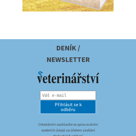
DENÍK /
NEWSLETTER
Přihlásit se k
odběru
Odesláním souhlasíte se zpracováním
osobních údajů za účelem zasílání
obchodních sdělení.