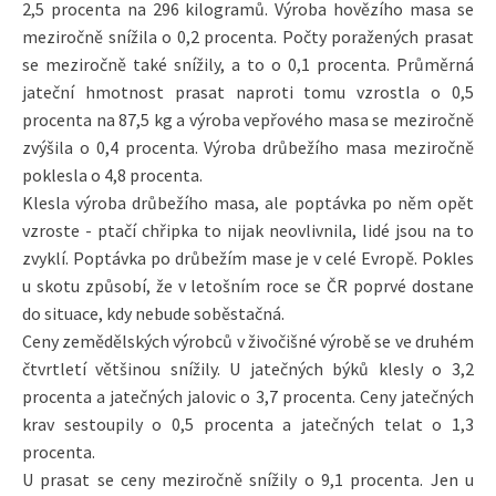
2,5 procenta na 296 kilogramů. Výroba hovězího masa se
meziročně snížila o 0,2 procenta. Počty poražených prasat
se meziročně také snížily, a to o 0,1 procenta. Průměrná
jateční hmotnost prasat naproti tomu vzrostla o 0,5
procenta na 87,5 kg a výroba vepřového masa se meziročně
zvýšila o 0,4 procenta. Výroba drůbežího masa meziročně
poklesla o 4,8 procenta.
Klesla výroba drůbežího masa, ale poptávka po něm opět
vzroste - ptačí chřipka to nijak neovlivnila, lidé jsou na to
zvyklí. Poptávka po drůbežím mase je v celé Evropě. Pokles
u skotu způsobí, že v letošním roce se ČR poprvé dostane
do situace, kdy nebude soběstačná.
Ceny zemědělských výrobců v živočišné výrobě se ve druhém
čtvrtletí většinou snížily. U jatečných býků klesly o 3,2
procenta a jatečných jalovic o 3,7 procenta. Ceny jatečných
krav sestoupily o 0,5 procenta a jatečných telat o 1,3
procenta.
U prasat se ceny meziročně snížily o 9,1 procenta. Jen u