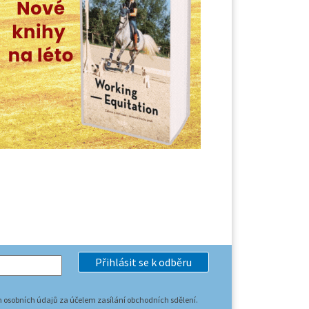
Přihlásit se k odběru
 osobních údajů za účelem zasílání obchodních sdělení.