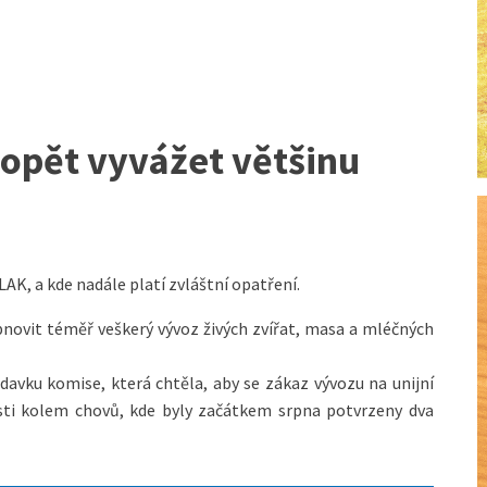
 opět vyvážet většinu
LAK, a kde nadále platí zvláštní opatření.
bnovit téměř veškerý vývoz živých zvířat, masa a mléčných
davku komise, která chtěla, aby se zákaz vývozu na unijní
asti kolem chovů, kde byly začátkem srpna potvrzeny dva