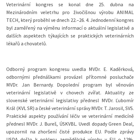
Veterinární kongres se konal dne 25. dubna na
Mezinárodním veletrhu pro živočišnou výrobu ANIMAL
TECH, který proběhl ve dnech 22.–26. 4. Jednodenní kongres
byl zaměřený na výměnu informací o aktuální legislativě a
dalších aspektech týkajících se praktických veterinárních
lékařů a chovatelů.
Odborný program kongresu uvedla MVDr. E. Kaděrková,
odbornými přednáškami provázel přítomné posluchače
MVDr. Jan Bernardy. Dopolední program byl věnován
veterinární legislativě v chovech zvířat. Aktuality ze
slovenské veterinární legislativy přednesl MVDr. Ľubomír
Král (KVL SR) a české veterinární správy MVDr. T. Jarosil, SVS.
Praktické aspekty používání léčiv ve veterinární medicíně
přednesl MVDr. J. Bureš, ÚSKVBL. Uvedl dopady Green Deal,
upozornil na zhoršení čisté produkce EU. Podle zprávy
USDA došlo k poklesu zemědělské výroby v EU o 12%.