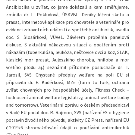
Antibiotika u zvířat, co jsme dokázali a kam směřujeme,
zmínila dr. L. Pokludová, ÚSKVBL. Deníky léčení skotu a
prasat, internetové aplikace pro chovatele a veterináře pro
evidenci zdravotních událostí a spotřebě antibiotik, uvedla
doc. S. Šlosárková, VÚVeL. Závěrem proběhla panelová
diskuse. S aktuální nákazovou situací a opatřením proti
nákazám (tuberkulóza, leukóza, neštovice ovcí a koz, SLAK,
klasický mor prasat, Aujeszkiho choroba, hniloba a mor
včelího plodu aj.) seznámil přítomné posluchače dr. T.
Jarosil, SVS. Chystané předpisy welfare na poli EU si
připravila dr. E. Kaděrková, MZe (farm to fork, ochrana
zvířat chovaných pro hospodářské účely, Fitness Check –
hodnocení animal welfare legislativy, animal welfare today
and tomorrow). Veterinární zprávu o českém předsednictví
v Radě EU podal doc. R. Rajmon, SVS (nařízení ES o hygiene
potravin živočišného původu, aktivity CZ Press, nařízení EU
č.2019/6 shromažďování údajů o používání antimikrobik