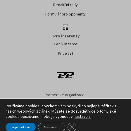
Redakční rady
Formulář pro oponenty
Pro inzerenty
Ceník inzerce
Price list
Partnerské organizace:
AK ČR
ZS ČR
ASZ ČR
SMA ČR
SDZT
Používáme cookies, abychom vám poskytli co nejlepší zážitek z
našich webových stránek. Můžete se dozvědět více o tom, jaké
Nastavení cookies
GDPR
Facebook
Kontakt
cookies používáme, nebo je vypnout v
nastavení
.
Zavřít cookie lištu GDPR
Přijmout vše
Nastavení
Copyright ©
2026
Profi Press s.r.o.