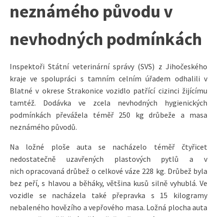
neznámého původu v
nevhodných podmínkách
Inspektoři Státní veterinární správy (SVS) z Jihočeského
kraje ve spolupráci s tamním celním úřadem odhalili v
Blatné v okrese Strakonice vozidlo patřící cizinci žijícímu
tamtéž. Dodávka ve zcela nevhodných hygienických
podmínkách převážela téměř 250 kg drůbeže a masa
neznámého původů.
Na ložné ploše auta se nacházelo téměř čtyřicet
nedostatečně uzavřených plastových pytlů a v
nich opracovaná drůbež o celkové váze 228 kg. Drůbež byla
bez peří, s hlavou a běháky, většina kusů silně vyhublá. Ve
vozidle se nacházela také přepravka s 15 kilogramy
nebaleného hovězího a vepřového masa. Ložná plocha auta