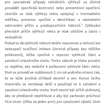
pro sporadické případy rektálních výhřezů za účelné
provádět specifická kontrolní nebo preventivní opatření.
Jestliže se však výhřezy rekta vyskytují v hromadném
měřítku, prevence spočívá v identifikaci a následném
1
odstranění příčin a predispozičních faktorů.
Zjišťování
přesných příčin výhřezů rekta je však obtížné a často i
neúspěšné.
Pokud se dá vyhřezlé rektum dobře reponovat a nehrozí ani
nebezpečí rozšíření infekce (čerstvé případy bez těžšího
poškození), léčba spočívá v repozici vyhřezlé části a
založení cirkulárního stehu. Tento zákrok je třeba provést
co nejdříve, aby nedošlo k poškození vyhřezlé části rekta.
Steh se provádí ve vzdálenosti 1 cm od análního otvoru tak,
že se kůže prošívá střídavě dovnitř a ven. Konce šicího
materiálu se nechávají delší a používají se k zatažení a
zauzlení cirkulárního stehu. Steh nesmí být příliš utáhnutý,
aby se předčasně nepřeřezal a aby byl zachován průchozí
řitní otvor (šířka na jeden prst) pro vylučování výkalů. Steh