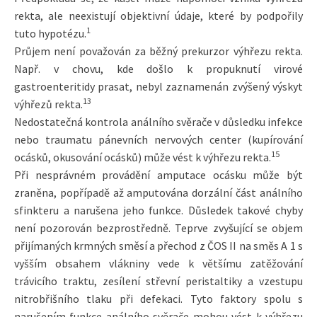
rekta, ale neexistují objektivní údaje, které by podpořily
1
tuto hypotézu.
Průjem není považován za běžný prekurzor výhřezu rekta.
Např. v chovu, kde došlo k propuknutí virové
gastroenteritidy prasat, nebyl zaznamenán zvýšený výskyt
13
výhřezů rekta.
Nedostatečná kontrola análního svěrače v důsledku infekce
nebo traumatu pánevních nervových center (kupírování
15
ocásků, okusování ocásků) může vést k výhřezu rekta.
Při nesprávném provádění amputace ocásku může být
zraněna, popřípadě až amputována dorzální část análního
sfinkteru a narušena jeho funkce. Důsledek takové chyby
není pozorován bezprostředně. Teprve zvyšující se objem
přijímaných krmných směsí a přechod z ČOS II na směs A 1 s
vyšším obsahem vlákniny vede k většímu zatěžování
trávicího traktu, zesílení střevní peristaltiky a vzestupu
nitrobřišního tlaku při defekaci. Tyto faktory spolu s
narušením funkce análního svěrače mohou vést k výhřezu