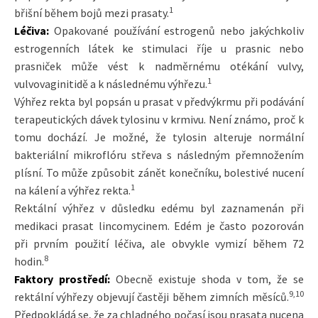
1
břišní během bojů mezi prasaty.
Léčiva:
Opakované používání estrogenů nebo jakýchkoliv
estrogenních látek ke stimulaci říje u prasnic nebo
prasniček může vést k nadměrnému otékání vulvy,
1
vulvovaginitidě a k následnému výhřezu.
Výhřez rekta byl popsán u prasat v předvýkrmu při podávání
terapeutických dávek tylosinu v krmivu. Není známo, proč k
tomu dochází. Je možné, že tylosin alteruje normální
bakteriální mikroflóru střeva s následným přemnožením
plísní. To může způsobit zánět konečníku, bolestivé nucení
1
na kálení a výhřez rekta.
Rektální výhřez v důsledku edému byl zaznamenán při
medikaci prasat lincomycinem. Edém je často pozorován
při prvním použití léčiva, ale obvykle vymizí během 72
8
hodin.
Faktory prostředí:
Obecně existuje shoda v tom, že se
9,10
rektální výhřezy objevují častěji během zimních měsíců.
Předpokládá se, že za chladného počasí jsou prasata nucena