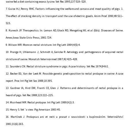
swine fed a diet containing excess lysine. Vet Rec 1995;137:519–520.
7. Guise HJ, Penny RHC. Factors influencing the welfare and carcass and meat quality of pigs. 1.
The effect of stocking density in transport and the use of electric goads. Anim Prod 1990;49:511–
515.
8. Kunesh JP. Therapeutics. In: Leman AD, Glock RD, Mengeling WL et al (Eds). Diseases of Swine.
Ames;Iowa State Univ Press, 1981:724.
9. Wilson MR. More on rectal stricture. Int Pig Lett 1984;4(5):4.
10. Prange H, Uhlemann J, Schmidt A, Gericke R. Aetiology and pathogenesis of acquired rectal
stricture of swine. Monatsh Veterinärmed 1987;42:425–428.
11. Saunders CN. Rectal stricture syndrome in pigs: A case history. Vet Rec 1974;94:61.
12. Becker EG, Van der Leek M. Possible genetic predisposition to rectal prolapse in swine: A case
report. Proc Int Pig Vet Soc 1988;10:395.
13. Gardner IA, Hird DW, Franti CE, Glen J. Patterns and determinants of rectal prolapse in a
heard of pigs. Vet Rec 1988;123:222–225.
14. Muirhead MR. Rectal prolapse. Int Pig Lett 1989;9(1):3.
15. Henry S. Vet´s view. Pig American 1983:45.
16. Martínek J. Prolapsus ani et recti u prasat v souvislosti s kupírováním. Veterinářství
1981;31(6):265.