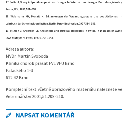
17. Šutta J, Orság A. Špeciálna operačná chirurgia. In Veterinárna chirurgia. Bratislava;Príroda /
Praha;SZN, 1986;551–553.
18. Waldmann KH, Plonait H. Erkrankungen der Verdauungsorgane und des Abddomes. In
Lehrbuch der Schweinekrankheiten. Berlin;Parey Buchverlag, 1997:384–386.
19. St-Jean G, Anderson DE. Anesthesia and surgical procedures in swine. In Diseases of Swine.
Iowa State;Univ. Press, 1999:1142–1143.
Adresa autora:
MVDr. Martin Svoboda
Klinika chorob prasat FVL VFU Brno
Palackého 1-3
612 42 Brno
Kompletní text včetně obrazového materiálu naleznete ve
Veterinářství 2001;51:208-210.
NAPSAT KOMENTÁŘ