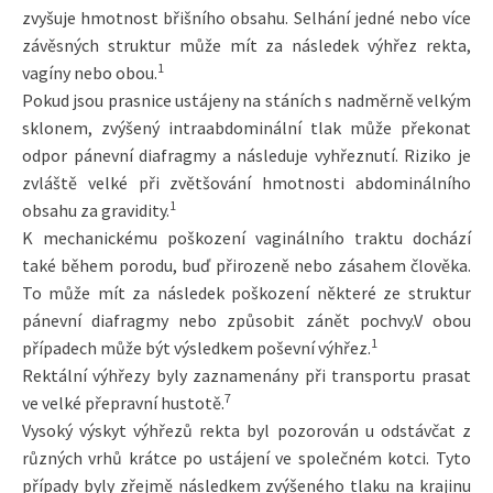
zvyšuje hmotnost břišního obsahu. Selhání jedné nebo více
závěsných struktur může mít za následek výhřez rekta,
1
vagíny nebo obou.
Pokud jsou prasnice ustájeny na stáních s nadměrně velkým
sklonem, zvýšený intraabdominální tlak může překonat
odpor pánevní diafragmy a následuje vyhřeznutí. Riziko je
zvláště velké při zvětšování hmotnosti abdominálního
1
obsahu za gravidity.
K mechanickému poškození vaginálního traktu dochází
také během porodu, buď přirozeně nebo zásahem člověka.
To může mít za následek poškození některé ze struktur
pánevní diafragmy nebo způsobit zánět pochvy.V obou
1
případech může být výsledkem poševní výhřez.
Rektální výhřezy byly zaznamenány při transportu prasat
7
ve velké přepravní hustotě.
Vysoký výskyt výhřezů rekta byl pozorován u odstávčat z
různých vrhů krátce po ustájení ve společném kotci. Tyto
případy byly zřejmě následkem zvýšeného tlaku na krajinu