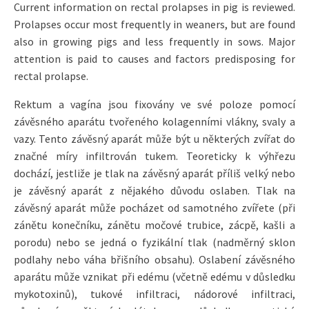
Current information on rectal prolapses in pig is reviewed.
Prolapses occur most frequently in weaners, but are found
also in growing pigs and less frequently in sows. Major
attention is paid to causes and factors predisposing for
rectal prolapse.
Rektum a vagína jsou fixovány ve své poloze pomocí
závěsného aparátu tvořeného kolagenními vlákny, svaly a
vazy. Tento závěsný aparát může být u některých zvířat do
značné míry infiltrován tukem. Teoreticky k výhřezu
dochází, jestliže je tlak na závěsný aparát příliš velký nebo
je závěsný aparát z nějakého důvodu oslaben. Tlak na
závěsný aparát může pocházet od samotného zvířete (při
zánětu konečníku, zánětu močové trubice, zácpě, kašli a
porodu) nebo se jedná o fyzikální tlak (nadměrný sklon
podlahy nebo váha břišního obsahu). Oslabení závěsného
aparátu může vznikat při edému (včetně edému v důsledku
mykotoxinů), tukové infiltraci, nádorové infiltraci,