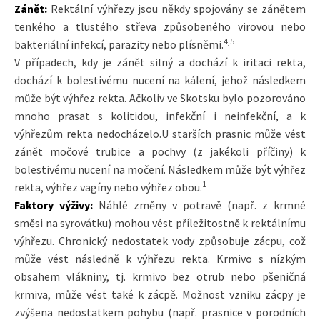
Zánět:
Rektální výhřezy jsou někdy spojovány se zánětem
tenkého a tlustého střeva způsobeného virovou nebo
4,5
bakteriální infekcí, parazity nebo plísněmi.
V případech, kdy je zánět silný a dochází k iritaci rekta,
dochází k bolestivému nucení na kálení, jehož následkem
může být výhřez rekta. Ačkoliv ve Skotsku bylo pozorováno
mnoho prasat s kolitidou, infekční i neinfekční, a k
výhřezům rekta nedocházelo.U starších prasnic může vést
zánět močové trubice a pochvy (z jakékoli příčiny) k
bolestivému nucení na močení. Následkem může být výhřez
1
rekta, výhřez vagíny nebo výhřez obou.
Faktory výživy:
Náhlé změny v potravě (např. z krmné
směsi na syrovátku) mohou vést příležitostně k rektálnímu
výhřezu. Chronický nedostatek vody způsobuje zácpu, což
může vést následně k výhřezu rekta. Krmivo s nízkým
obsahem vlákniny, tj. krmivo bez otrub nebo pšeničná
krmiva, může vést také k zácpě. Možnost vzniku zácpy je
zvýšena nedostatkem pohybu (např. prasnice v porodních