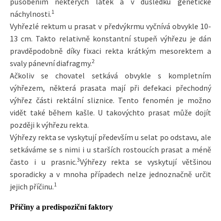
působením některých látek a v důsledku genetické
1
náchylnosti.
Vyhřezlé rektum u prasat v předvýkrmu vyčnívá obvykle 10-
13 cm. Takto relativně konstantní stupeň výhřezu je dán
pravděpodobně díky fixaci rekta krátkým mesorektem a
2
svaly pánevní diafragmy.
Ačkoliv se chovatel setkává obvykle s kompletním
výhřezem, některá prasata mají při defekaci přechodný
výhřez části rektální sliznice. Tento fenomén je možno
vidět také během kašle. U takovýchto prasat může dojít
později k výhřezu rekta.
Výhřezy rekta se vyskytují především u selat po odstavu, ale
setkáváme se s nimi i u starších rostoucích prasat a méně
3
často i u prasnic.
Výhřezy rekta se vyskytují většinou
sporadicky a v mnoha případech nelze jednoznačně určit
1
jejich příčinu.
Příčiny a predispoziční faktory