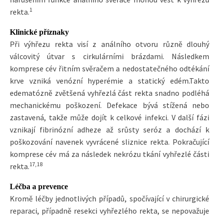
1
rekta.
Klinické příznaky
Při výhřezu rekta visí z análního otvoru různě dlouhý
válcovitý útvar s cirkulárními brázdami. Následkem
komprese cév řitním svěračem a nedostatečného odtékání
krve vzniká venózní hyperémie a statický edém.Takto
edematózně zvětšená vyhřezlá část rekta snadno podléhá
mechanickému poškození. Defekace bývá stížená nebo
zastavená, takže může dojít k celkové infekci. V další fázi
vznikají fibrinózní adheze až srůsty seróz a dochází k
poškozování navenek vyvrácené sliznice rekta. Pokračující
komprese cév má za následek nekrózu tkání vyhřezlé části
17,18
rekta.
Léčba a prevence
Kromě léčby jednotlivých případů, spočívající v chirurgické
reparaci, případně resekci vyhřezlého rekta, se nepovažuje