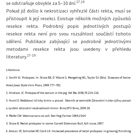
17,19
se odstraňuje obvykle za 5–10 dní.
Pokud již došlo k nekrotizaci vyhřezlé části rekta, musí se
přistoupit k její resekci. Existuje několik možných způsobů
resekce rekta. Podrobný popis jednotlivých postupů
resekce rekta není pro svou rozsáhlost součástí tohoto
sdělení. Publikace zabývající se podrobně jednotlivými
metodami resekce rekta jsou uvedeny v přehledu
17-19
literatury.
Literatura:
1. Smith VJ. Prolapses. In: Straw BE, D´Allaire S, Mengeling WL, Taylor DJ (Eds). Diseases of Swine.
Ames;Iowa State Univ Press, 1999:777–782.
2. Hindson JC. Prolapse of the rectum in the pig. Vet Rec 1958;70:214–216.
3. Huml O. Nežádoucí účinky krmiv u prasat. Sborník ze semináře Zdravotní rizika výživy prasat
a systém zdravotní nezávadnosti krmiv. Brno;VFU Brno, 2000:18.
4. Pfeifer CW. Veterinarians on call. Nat Hog Farmer 1984;15:64.
5. Straw B. Rectal prolapses in swine. Cornell Extension Bull, fall issue; 1987.
6. Amass SF, Schinckel AP, Clark LK. Increased prevalence of rectal prolapses in growing/finishing