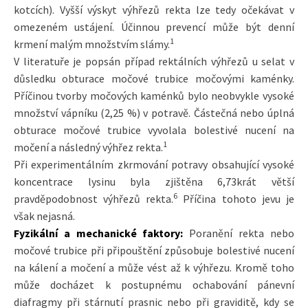
kotcích). Vyšší výskyt výhřezů rekta lze tedy očekávat v
omezeném ustájení. Účinnou prevencí může být denní
1
krmení malým množstvím slámy.
V literatuře je popsán případ rektálních výhřezů u selat v
důsledku obturace močové trubice močovými kaménky.
Příčinou tvorby močových kaménků bylo neobvykle vysoké
množství vápníku (2,25 %) v potravě. Částečná nebo úplná
obturace močové trubice vyvolala bolestivé nucení na
1
močení a následný výhřez rekta.
Při experimentálním zkrmování potravy obsahující vysoké
koncentrace lysinu byla zjištěna 6,73krát větší
6
pravděpodobnost výhřezů rekta.
Příčina tohoto jevu je
však nejasná.
Fyzikální a mechanické faktory:
Poranění rekta nebo
močové trubice při připouštění způsobuje bolestivé nucení
na kálení a močení a může vést až k výhřezu. Kromě toho
může docházet k postupnému ochabování pánevní
diafragmy při stárnutí prasnic nebo při graviditě, kdy se