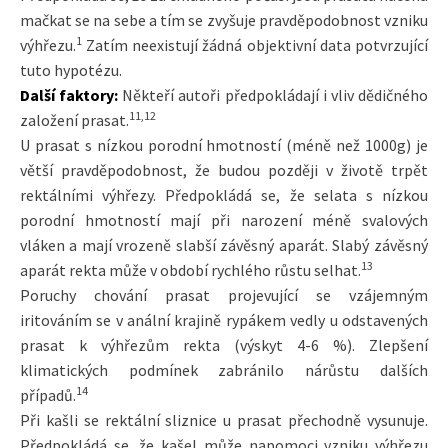
mačkat se na sebe a tím se zvyšuje pravděpodobnost vzniku
1
výhřezu.
Zatím neexistují žádná objektivní data potvrzující
tuto hypotézu.
Další faktory:
Někteří autoři předpokládají i vliv dědičného
11,12
založení prasat.
U prasat s nízkou porodní hmotností (méně než 1000g) je
větší pravděpodobnost, že budou později v životě trpět
rektálními výhřezy. Předpokládá se, že selata s nízkou
porodní hmotností mají při narození méně svalových
vláken a mají vrozeně slabší závěsný aparát. Slabý závěsný
13
aparát rekta může v období rychlého růstu selhat.
Poruchy chování prasat projevující se vzájemným
iritováním se v anální krajině rypákem vedly u odstavených
prasat k výhřezům rekta (výskyt 4-6 %). Zlepšení
klimatických podmínek zabránilo nárůstu dalších
14
případů.
Při kašli se rektální sliznice u prasat přechodně vysunuje.
Předpokládá se, že kašel může napomoci vzniku výhřezu