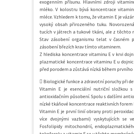
exogenním přísunu. Hlavními zdroji vitami
mléko. V kolostru bývá koncentrace vitamin
mléce. Vzhledem k tomu, že vitamin E je vázá
vysoký obsah přirozeného tuku. Novorozená 
tucích v játrech a tukové tkáni, ale z těchto 
Stav zásobení organismu telat v časném 
zásobení březích krav tímto vitaminem.
Z hlediska koncentrace vitaminu E v krvi dojn
plazmatické koncentrace vitaminu E u dojnic 
před porodem a zůstává nízká během prvního 
 Biologické funkce a zdravotní poruchy při de
Vitamin E je esenciální nutriční složkou s
antioxidačním působení. Spolu s dalšími antio
nízké tkáňové koncentrace reaktivních forem k
Vitamin E je první linií obrany proti peroxid
více dvojnými vazbami) vyskytujících se 
Fosfolipidy mitochondrií, endoplazmatické
tokoferolu a vitamin E se v těchto membránách