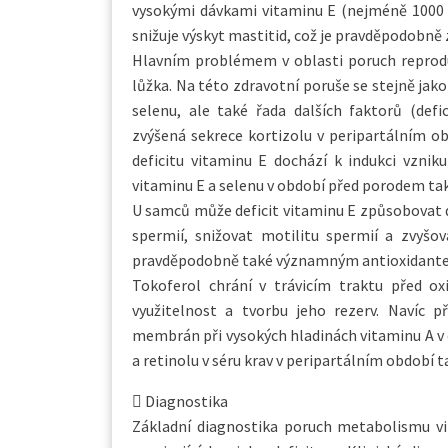
vysokými dávkami vitaminu E (nejméně 1000 
snižuje výskyt mastitid, což je pravděpodobn
Hlavním problémem v oblasti poruch reproduk
lůžka. Na této zdravotní poruše se stejně jak
selenu, ale také řada dalších faktorů (defi
zvýšená sekrece kortizolu v peripartálním ob
deficitu vitaminu E dochází k indukci vznik
vitaminu E a selenu v období před porodem tak 
U samců může deficit vitaminu E způsobovat 
spermií, snižovat motilitu spermií a zvyšov
pravděpodobně také významným antioxidante
Tokoferol chrání v trávicím traktu před ox
využitelnost a tvorbu jeho rezerv. Navíc p
membrán při vysokých hladinách vitaminu A v
a retinolu v séru krav v peripartálním období ta
 Diagnostika
Základní diagnostika poruch metabolismu vi