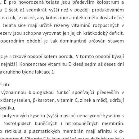
nu E pro novorozená telata jsou především kolostrum a
u E šest až sedmkrát vyšší než v později produkovaném
n na tuk, je nutné, aby kolostrum a mléko mělo dostatečně
telata sice mají určité rezervy vitaminů rozpustných v
rezerv jsou schopna vyrovnat jen jejich krátkodobý deficit.
poporodním období je tak dominantně určován stavem
ic je rizikové období kolem porodu. V tomto období bývají
nejnižší. Koncentrace vitaminu E klesá sedm až deset dní
a druhého týdne laktace.1
ficitu
 významnou biologickou funkcí spočívající především v
xidanty (selen, β-karoten, vitamin C, zinek a měď), udržují
yslíku.
aci polyenových kyselin (vyšší mastné nenasycené kyseliny s
ve fosfolipidech buněčných i nitrobuněčných membrán.
ho retikula a plazmatických membrán mají afinitu k α-
 hromadí. Vitamin E je jako zhášeč peroxidačních reakcí v