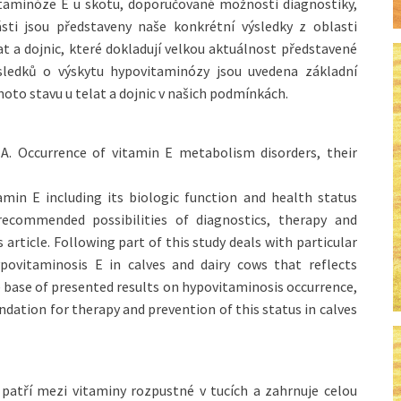
itaminóze E u skotu, doporučované možnosti diagnostiky,
ásti jsou představeny naše konkrétní výsledky z oblasti
t a dojnic, které dokladují velkou aktuálnost představené
sledků o výskytu hypovitaminózy jsou uvedena základní
hoto stavu u telat a dojnic v našich podmínkách.
 A. Occurrence of vitamin E metabolism disorders, their
amin E including its biologic function and health status
recommended possibilities of diagnostics, therapy and
 article. Following part of this study deals with particular
povitaminosis E in calves and dairy cows that reflects
 base of presented results on hypovitaminosis occurrence,
ation for therapy and prevention of this status in calves
) patří mezi vitaminy rozpustné v tucích a zahrnuje celou