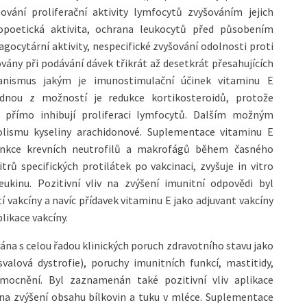
vání proliferační aktivity lymfocytů zvyšováním jejich
poetická aktivita, ochrana leukocytů před působením
agocytární aktivity, nespecifické zvyšování odolnosti proti
ovány při podávání dávek třikrát až desetkrát přesahujících
hanismus jakým je imunostimulační účinek vitaminu E
dnou z možností je redukce kortikosteroidů, protože
a přímo inhibují proliferaci lymfocytů. Dalším možným
ismu kyseliny arachidonové. Suplementace vitaminu E
unkce krevních neutrofilů a makrofágů během časného
rů specifických protilátek po vakcinaci, zvyšuje in vitro
kinu. Pozitivní vliv na zvýšení imunitní odpovědi byl
vakcíny a navíc přídavek vitaminu E jako adjuvant vakcíny
likace vakcíny.
ána s celou řadou klinických poruch zdravotního stavu jako
valová dystrofie), poruchy imunitních funkcí, mastitidy,
mocnění. Byl zaznamenán také pozitivní vliv aplikace
na zvýšení obsahu bílkovin a tuku v mléce. Suplementace