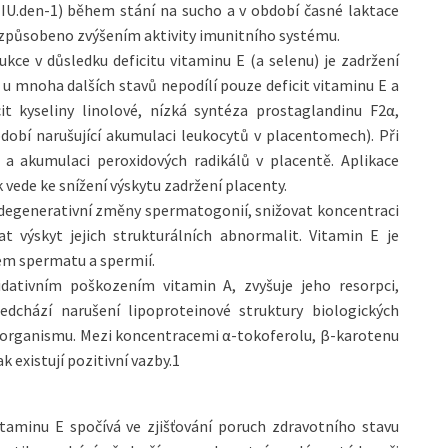
IU.den-1) během stání na sucho a v období časné laktace
ě způsobeno zvýšením aktivity imunitního systému.
ce v důsledku deficitu vitaminu E (a selenu) je zadržení
o u mnoha dalších stavů nepodílí pouze deficit vitaminu E a
cit kyseliny linolové, nízká syntéza prostaglandinu F2α,
dobí narušující akumulaci leukocytů v placentomech). Při
u a akumulaci peroxidových radikálů v placentě. Aplikace
vede ke snížení výskytu zadržení placenty.
degenerativní změny spermatogonií, snižovat koncentraci
at výskyt jejich strukturálních abnormalit. Vitamin E je
m spermatu a spermií.
idativním poškozením vitamin A, zvyšuje jeho resorpci,
ředchází narušení lipoproteinové struktury biologických
 organismu. Mezi koncentracemi α-tokoferolu, β-karotenu
k existují pozitivní vazby.1
taminu E spočívá ve zjišťování poruch zdravotního stavu