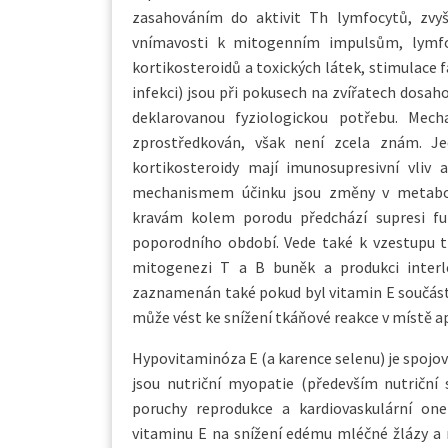
zasahováním do aktivit Th lymfocytů, zvyšo
vnímavosti k mitogenním impulsům, lymfo
kortikosteroidů a toxických látek, stimulace f
infekci) jsou při pokusech na zvířatech dosah
deklarovanou fyziologickou potřebu. Mec
zprostředkován, však není zcela znám. Je
kortikosteroidy mají imunosupresivní vliv 
mechanismem účinku jsou změny v metabol
kravám kolem porodu předchází supresi f
poporodního období. Vede také k vzestupu tit
mitogenezi T a B buněk a produkci interleu
zaznamenán také pokud byl vitamin E součástí 
může vést ke snížení tkáňové reakce v místě ap
Hypovitaminóza E (a karence selenu) je spojov
jsou nutriční myopatie (především nutriční s
poruchy reprodukce a kardiovaskulární one
vitaminu E na snížení edému mléčné žlázy a 