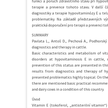
funkcí a poruch zdravotního stavu při hypov
terapie a prevence tohoto stavu. V další č
diagnostiky a terapie hypovitaminózy E u tela
problematiky. Na základě představených vý
praktická doporučení pro terapii a prevenci to
SUMMARY
Pavlata L., Antoš D., Pechová A., Podhorský
diagnostics and therapy in cattle.
Basic characteristics and metabolism of vit
disorders at hypovitaminosis E in cattle, 
prevention of this status are presented in this
results from diagnostics and therapy of hy
presented problematics highly topical. On the
there are mentioned basic practical recommend
and dairy cows in a condition of this country.
Úvod
Vitamin E (tokoferol, „antisterilní vitamin“