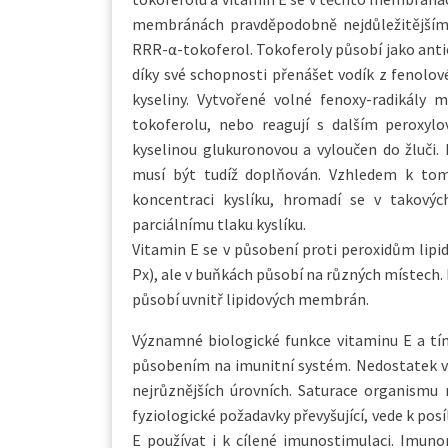
membránách pravděpodobně nejdůležitějším a
RRR-α-tokoferol. Tokoferoly působí jako antio
díky své schopnosti přenášet vodík z fenolov
kyseliny. Vytvořené volné fenoxy-radikály
tokoferolu, nebo reagují s dalším peroxyl
kyselinou glukuronovou a vyloučen do žluči
musí být tudíž doplňován. Vzhledem k tomu
koncentraci kyslíku, hromadí se v takových
parciálnímu tlaku kyslíku.
Vitamin E se v působení proti peroxidům lip
Px), ale v buňkách působí na různých místech
působí uvnitř lipidových membrán.
Významné biologické funkce vitaminu E a tím 
působením na imunitní systém. Nedostatek v
nejrůznějších úrovních. Saturace organismu 
fyziologické požadavky převyšující, vede k po
E používat i k cílené imunostimulaci. Imun