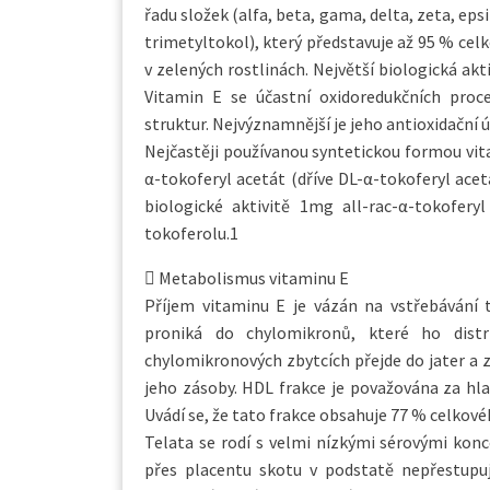
řadu složek (alfa, beta, gama, delta, zeta, epsi
trimetyltokol), který představuje až 95 % cel
v zelených rostlinách. Největší biologická ak
Vitamin E se účastní oxidoredukčních proc
struktur. Nejvýznamnější je jeho antioxidační ú
Nejčastěji používanou syntetickou formou vit
α-tokoferyl acetát (dříve DL-α-tokoferyl ace
biologické aktivitě 1mg all-rac-α-tokofer
tokoferolu.1
 Metabolismus vitaminu E
Příjem vitaminu E je vázán na vstřebávání t
proniká do chylomikronů, které ho distri
chylomikronových zbytcích přejde do jater a z 
jeho zásoby. HDL frakce je považována za hla
Uvádí se, že tato frakce obsahuje 77 % celkov
Telata se rodí s velmi nízkými sérovými kon
přes placentu skotu v podstatě nepřestupuj