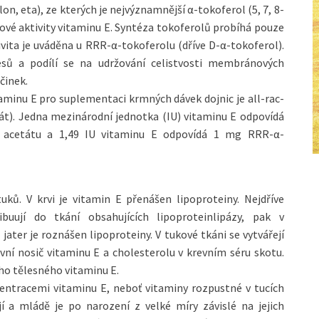
lon, eta), ze kterých je nejvýznamnější α-tokoferol (5, 7, 8-
kové aktivity vitaminu E. Syntéza tokoferolů probíhá pouze
tivita je uváděna u RRR-α-tokoferolu (dříve D-α-tokoferol).
esů a podílí se na udržování celistvosti membránových
činek.
aminu E pro suplementaci krmných dávek dojnic je all-rac-
tát). Jedna mezinárodní jednotka (IU) vitaminu E odpovídá
yl acetátu a 1,49 IU vitaminu E odpovídá 1 mg RRR-α-
uků. V krvi je vitamin E přenášen lipoproteiny. Nejdříve
buují do tkání obsahujících lipoproteinlipázy, pak v
jater je roznášen lipoproteiny. V tukové tkáni se vytvářejí
vní nosič vitaminu E a cholesterolu v krevním séru skotu.
ého tělesného vitaminu E.
centracemi vitaminu E, neboť vitaminy rozpustné v tucích
í a mládě je po narození z velké míry závislé na jejich