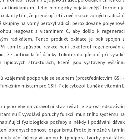
ntioxidantem. Jeho biologicky nejaktivnější formou je
xidanty tím, že přerušují řetězové reakce volných radikálů
é skupiny na volný peroxylradikál peroxidované polyenové
 mohou reagovat s vitaminem C, aby došlo k regeneraci
ovým radikálem. Tento produkt oxidace je pak spojen s
. Při tomto způsobu reakce není tokoferol regenerován a
, že antioxidační účinky tokoferolu působí při vysoké
 lipidových strukturách, které jsou vystaveny vyššímu
idů vzájemně podporuje se selenem (prostřednictvím GSH-
. Funkčním místem pro GSH-Px je cytozol buněk a vitamin E
i jeho vliv na zdravotní stav zvířat je zprostředkováván
itaminu E vyvolává poruchy funkcí imunitního systému na
naplňující fyziologické potřeby a někdy i podávání dávek
sílení obranyschopnosti organismu. Proto je možné vitamin
omodulační účinky vitaminu E (podpora tvorby protilátek