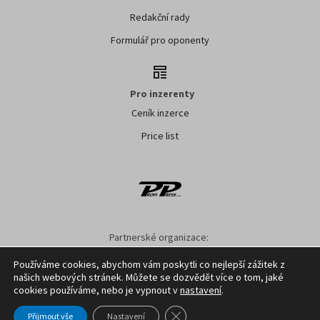
Redakční rady
Formulář pro oponenty
Pro inzerenty
Ceník inzerce
Price list
Partnerské organizace:
AK ČR
ZS ČR
ASZ ČR
SMA ČR
SDZT
Používáme cookies, abychom vám poskytli co nejlepší zážitek z
našich webových stránek. Můžete se dozvědět více o tom, jaké
Nastavení cookies
GDPR
Facebook
Kontakt
cookies používáme, nebo je vypnout v
nastavení
.
Zavřít cookie lištu GDPR
Přijmout vše
Nastavení
Copyright ©
2026
Profi Press s.r.o.