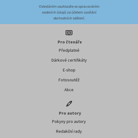
Odesláním souhlasíte se zpracováním
osobních údajů za účelem zasílání
obchodních sdělení.
Pro čtenáře
Předplatné
Dárkové certifikáty
E-shop
Fotosoutěž
Akce
Pro autory
Pokyny pro autory
Redakční rady