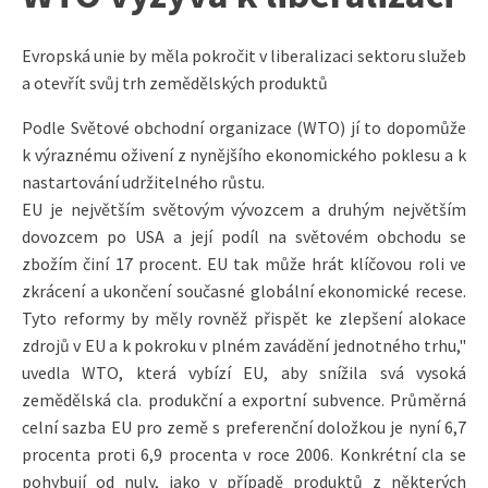
Evropská unie by měla pokročit v liberalizaci sektoru služeb
a otevřít svůj trh zemědělských produktů
Podle Světové obchodní organizace (WTO) jí to dopomůže
k výraznému oživení z nynějšího ekonomického poklesu a k
nastartování udržitelného růstu.
EU je největším světovým vývozcem a druhým největším
dovozcem po USA a její podíl na světovém obchodu se
zbožím činí 17 procent. EU tak může hrát klíčovou roli ve
zkrácení a ukončení současné globální ekonomické recese.
Tyto reformy by měly rovněž přispět ke zlepšení alokace
zdrojů v EU a k pokroku v plném zavádění jednotného trhu,"
uvedla WTO, která vybízí EU, aby snížila svá vysoká
zemědělská cla. produkční a exportní subvence. Průměrná
celní sazba EU pro země s preferenční doložkou je nyní 6,7
procenta proti 6,9 procenta v roce 2006. Konkrétní cla se
pohybují od nuly, jako v případě produktů z některých