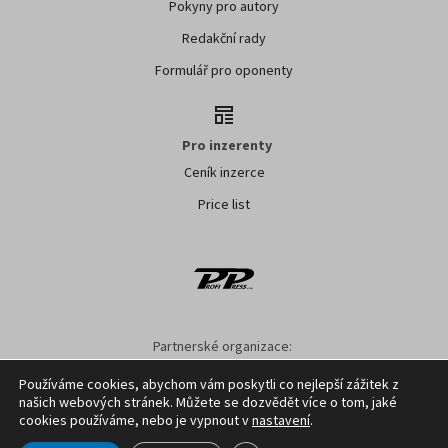
Pokyny pro autory
Redakční rady
Formulář pro oponenty
Pro inzerenty
Ceník inzerce
Price list
Partnerské organizace:
AK ČR
ZS ČR
ASZ ČR
SMA ČR
SDZT
Používáme cookies, abychom vám poskytli co nejlepší zážitek z
našich webových stránek. Můžete se dozvědět více o tom, jaké
Nastavení cookies
GDPR
Facebook
Kontakt
cookies používáme, nebo je vypnout v
nastavení
.